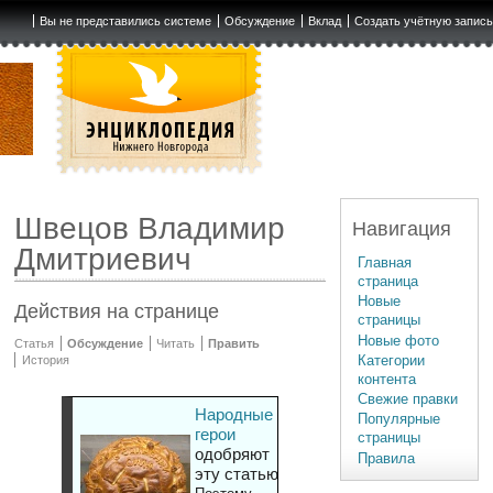
Вы не представились системе
Обсуждение
Вклад
Создать учётную запис
Швецов Владимир
Навигация
Дмитриевич
Главная
страница
Новые
Действия на странице
страницы
Новые фото
Статья
Обсуждение
Читать
Править
Категории
История
контента
Свежие правки
Народные
Популярные
герои
страницы
одобряют
Правила
эту статью