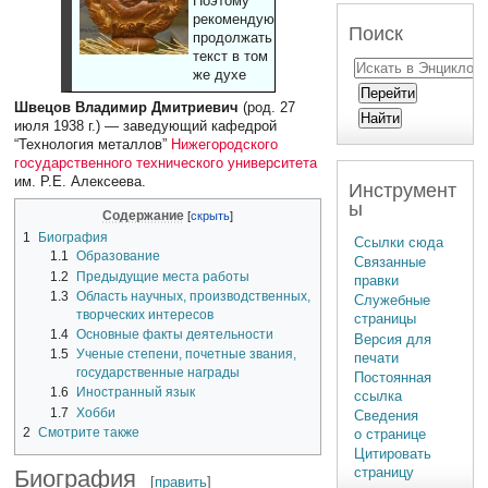
Поэтому
рекомендуют
Поиск
продолжать
текст в том
же духе
Швецов Владимир Дмитриевич
(род. 27
июля 1938 г.) — заведующий кафедрой
“Технология металлов”
Нижегородского
государственного технического университета
им. Р.Е. Алексеева.
Инструмент
ы
Содержание
1
Биография
Ссылки сюда
1.1
Образование
Связанные
1.2
Предыдущие места работы
правки
1.3
Область научных, производственных,
Служебные
творческих интересов
страницы
1.4
Основные факты деятельности
Версия для
1.5
Ученые степени, почетные звания,
печати
государственные награды
Постоянная
1.6
Иностранный язык
ссылка
1.7
Хобби
Сведения
2
Смотрите также
о странице
Цитировать
страницу
Биография
[
править
]