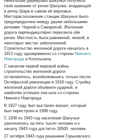
Небольшая деревушка Шахунья получила
своё название от речки Шахунки, впадающей
в речку Шара в самом её верховье.
Месторасположение станции Шахунья было
предопределено между двумя небольшими
речками: Черной и Самарихой. Железная
дорога перпендикулярно пересекла обе
речки. Местность была равнинной, низкой, в
некоторых местах заболоченной.
Строительство железной дороги началось в
1913 году одновременно со стороны
Нижнего
Новгорода
и Котельнича.
С началом первой мировой войны
строительство железной дороги
остановилось, возобновившись только после
Октябрьской революции в 1918 году. Стройку
железной дороги объявили ударной, и
наиболее успешно она шла со стороны
Нижнего Новгорода.
В 1927 году был выстроен вокзал, который
был перестроен в 1998 году.
С 1938 по 1943 год население Шахуньи
увеличилось на пять тысяч человек и к
началу 1943 года достигло 18500. человек.
27 октября 1943 года решением Горьковского