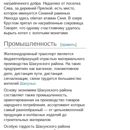
награбленного добра. Недалеко от поселка
Сява, за деревней Прялкой, есть место,
которое именуется Сениной раменью.
Некогда здесь обитал атаман Сеня. В озере
Круглом прятал он награбленные сокровища.
Говорят, что одному счастливчику удалось
вырыть котел с золотыми монетами.
Промышленность
[
править
]
Железнодорожный транспорт является
бюджетообразущей отраслью материального
производства Шахунского района. На таких
предприятиях как вагонное, локомотивное
депо, дистанция пути, дистанция
сигнализации, связи трудится большинство
жителей
Шахуньи
.
Основу экономики Шахунского района
составляет также промышленность,
ориентированная на производство товаров
народного потребления, ассортимент которых
самый разнообразный — от цельномолочной
продукции и колбасных изделий до
строительных материалов.
Особую гордость Шахунского района