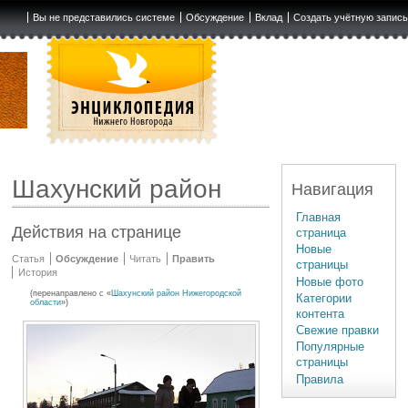
Вы не представились системе
Обсуждение
Вклад
Создать учётную запис
Шахунский район
Навигация
Главная
Действия на странице
страница
Новые
Статья
Обсуждение
Читать
Править
страницы
История
Новые фото
(перенаправлено с «
Шахунский район Нижегородской
Категории
области
»)
контента
Свежие правки
Популярные
страницы
Правила