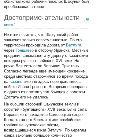
облисполкома рабочий поселок Шахунья был
преобразован в город.
Достопримечательности
[
пр
авить
]
Не стоит считать, что Шахунский район
знаменит только современностью. По его
территории проходила дорога от
Ветлуги
через
Тоншаево
в сторону Яранска. Местные
предания связывают эту дорогу с Казанским
походом русского войска в XVI веке. На
речке Вая есть село Большая Пристань.
Согласно легенде еще имеющей хождение
среди местных старожилов во время похода
на
Казань
именно здесь переправлялось
войско Ивана Грозного. Во время переправы
с одного из плотов упал бочонок с золотом.
Достать его не удалось.
Не обошли стороной шахунские земли и
события «бунташного» XVII века. Близ села
Верховского находится Соловецкое озеро.
Когда-то на его берегах жили разбойники,
грабившие купеческие обозы,
возвращавшиеся из-за Ветлуги. По берегам
озера закопано большое количество