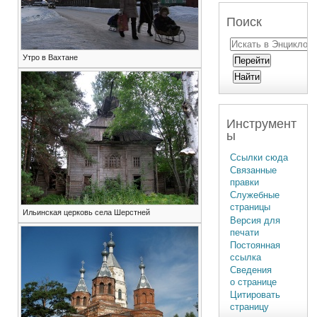
Поиск
Утро в Вахтане
Инструмент
ы
Ссылки сюда
Связанные
правки
Служебные
страницы
Ильинская церковь села Шерстней
Версия для
печати
Постоянная
ссылка
Сведения
о странице
Цитировать
страницу