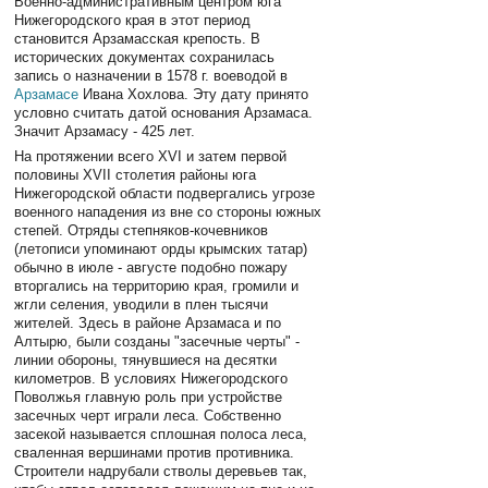
Военно-административным центром юга
Нижегородского края в этот период
становится Арзамасская крепость. В
исторических документах сохранилась
запись о назначении в 1578 г. воеводой в
Арзамасе
Ивана Хохлова. Эту дату принято
условно считать датой основания Арзамаса.
Значит Арзамасу - 425 лет.
На протяжении всего XVI и затем первой
половины XVII столетия районы юга
Нижегородской области подвергались угрозе
военного нападения из вне со стороны южных
степей. Отряды степняков-кочевников
(летописи упоминают орды крымских татар)
обычно в июле - августе подобно пожару
вторгались на территорию края, громили и
жгли селения, уводили в плен тысячи
жителей. Здесь в районе Арзамаса и по
Алтырю, были созданы "засечные черты" -
линии обороны, тянувшиеся на десятки
километров. В условиях Нижегородского
Поволжья главную роль при устройстве
засечных черт играли леса. Собственно
засекой называется сплошная полоса леса,
сваленная вершинами против противника.
Строители надрубали стволы деревьев так,