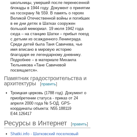
школьницы, умершей после перенесенной
блокады в 1944 году. Документ о принятии
на госохрану № 559. В память о героях
Великой Отечественной войны и погибших
в ее дни детях в Шатках сооружен
большой мемориал. 19 июля 1942 года
сюда – на станцию Шатки – прибыл поезд
с детьми из осажденного Ленинграда.
Среди детей была Таня Савичева, чье
имя вписано в мировую историю
благодаря ее легендарному дневнику.
Подробнее – в материале Михаила
Тюльникова «Тане Савичевой
посвящается».
Памятник градостроительства и
архитектуры
[
править
]
Троицкая церковь (1788 год). Документ о
приобретении статуса - приказ от 24
апреля 2000 года № 5-ОД. GPS-
координаты объекта: N55.188119
E44.126417
Ресурсы в Интернет
[
править
]
Shatki.info - Шатковский поселковый