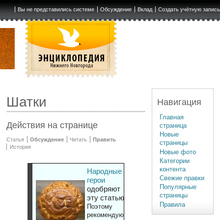
Вы не представились системе
Обсуждение
Вклад
Создать учётную запис
Шатки
Навигация
Главная
Действия на странице
страница
Новые
Статья
Обсуждение
Читать
Править
страницы
История
Новые фото
Категории
контента
Народные
Свежие правки
герои
Популярные
одобряют
страницы
эту статью
Правила
Поэтому
рекомендуют