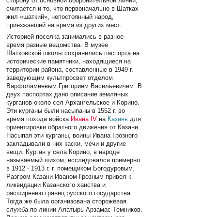
сторону от основной оборонительной линии;
считается и то, что первоначально в Шатках
жил «шаткий», непостоянный народ,
приезжавший на время из других мест.
Историей поселка занимались в разное
время разные ведомства. В музее
Шатковской школы сохранились паспорта на
исторические памятники, находящиеся на
территории района, составленные в 1949 г.
заведующим культпросвет отделом
Варфоламеевым Григорием Васильевичем. В
двух паспортах дано описание земляных
курганов около сел Архангельское и Корино.
Эти курганы были насыпаны в 1552 г. во
время похода войска
Ивана IV
на
Казань
для
ориентировки обратного движения от Казани.
Насыпая эти курганы, воины Ивана Грозного
закладывали в них каски, мечи и другие
вещи. Курган у села Корино, в народе
называемый шихом, исследовался примерно
в 1912 - 1913 г. г. помещиком Богодуровым.
Разгром Казани Иваном Грозным привел к
ликвидации Казанского ханства и
расширению границ русского государства.
Тогда же была организована сторожевая
служба по линии Алатырь-Арзамас-Темников.