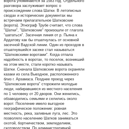
ворота упоминаются за 1583 год. Отдельного
разговора заслуживает вопрос о
происхождении слова Шатки. В летописных
сводах и исторических документах мы
встречаем прилагательное Шатковские
(ворота). Этнограф Трубе считает, что слова
"Шатки", "Шатковские" произошли от глагола
"шататься". Засечная линия от р. Пьяна к
Ардатову как бы отшатнулась от основной
засечной Вадской линии. Один из проходов в
отшатнувшейся засеке стал называться
"Шатковскими воротами". Когда отпала
надобность в воротах, то поселок, возникший
на этом месте, стали коротко называть
Шатки. Сначала Шатковские ворота охраняли
казаки из села Выездное, расположенного
близ г. Арзамаса. Позднее проезд через
"Шатковские ворота" сторожили молодые
люди, набиравшиеся из местного населения
по 1 человеку от 20 дворов. Они женились,
обзаводились семьями и селились около
ворот. Поселение имело выгодное
географическое положение: ровная
местность, река, заливные луга, лес. Это
позволяло населению Шатков заниматься
охотой, бортничеством, земледелием,
скотоводством. По административной