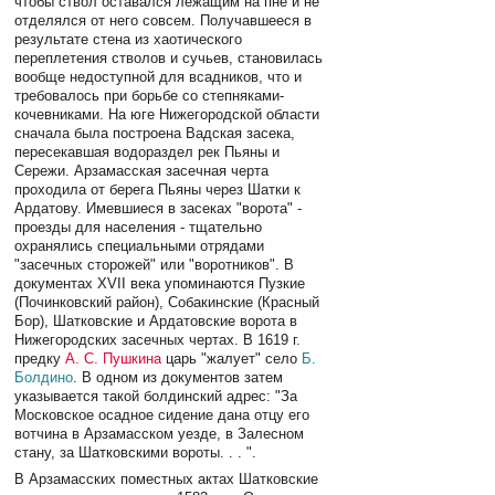
чтобы ствол оставался лежащим на пне и не
отделялся от него совсем. Получавшееся в
результате стена из хаотического
переплетения стволов и сучьев, становилась
вообще недоступной для всадников, что и
требовалось при борьбе со степняками-
кочевниками. На юге Нижегородской области
сначала была построена Вадская засека,
пересекавшая водораздел рек Пьяны и
Сережи. Арзамасская засечная черта
проходила от берега Пьяны через Шатки к
Ардатову. Имевшиеся в засеках "ворота" -
проезды для населения - тщательно
охранялись специальными отрядами
"засечных сторожей" или "воротников". В
документах XVII века упоминаются Пузкие
(Починковский район), Собакинские (Красный
Бор), Шатковские и Ардатовские ворота в
Нижегородских засечных чертах. В 1619 г.
предку
А. С. Пушкина
царь "жалует" село
Б.
Болдино
. В одном из документов затем
указывается такой болдинский адрес: "За
Московское осадное сидение дана отцу его
вотчина в Арзамасском уезде, в Залесном
стану, за Шатковскими вороты. . . ".
В Арзамасских поместных актах Шатковские