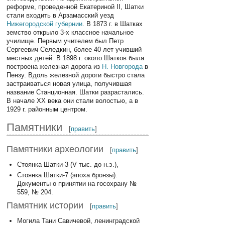
реформе, проведенной Екатериной II, Шатки
стали входить в Арзамасский уезд
Нижегородской губернии
. В 1873 г. в Шатках
земство открыло 3-х классное начальное
училище. Первым учителем был Петр
Сергеевич Селедкин, более 40 лет учивший
местных детей. В 1898 г. около Шатков была
построена железная дорога из
Н. Новгорода
в
Пензу. Вдоль железной дороги быстро стала
застраиваться новая улица, получившая
название Станционная. Шатки разрастались.
В начале XX века они стали волостью, а в
1929 г. районным центром.
Памятники
[
править
]
Памятники археологии
[
править
]
Стоянка Шатки-3 (V тыс. до н.э.),
Стоянка Шатки-7 (эпоха бронзы).
Документы о принятии на госохрану №
559, № 204.
Памятник истории
[
править
]
Могила Тани Савичевой, ленинградской