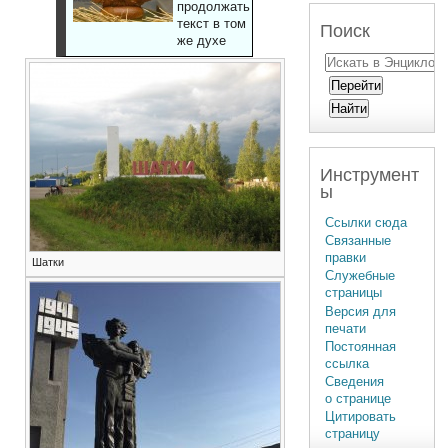
продолжать
текст в том
Поиск
же духе
Инструмент
ы
Ссылки сюда
Связанные
правки
Шатки
Служебные
страницы
Версия для
печати
Постоянная
ссылка
Сведения
о странице
Цитировать
страницу