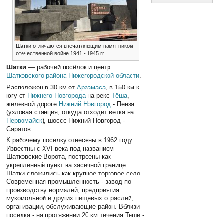
Шатки отличаются впечатляющим памятником
отечественной войне 1941 - 1945 гг.
Шатки
— рабочий посёлок и центр
Шатковского района
Нижегородской области
.
Расположен в 30 км от
Арзамаса
, в 150 км к
югу от
Нижнего Новгорода
на реке
Тёша
,
железной дороге
Нижний Новгород
- Пенза
(узловая станция, откуда отходит ветка на
Первомайск
), шоссе Нижний Новгород -
Саратов.
К рабочему поселку отнесены в 1962 году.
Известны с XVI века под названием
Шатковские Ворота, построены как
укрепленный пункт на засечной границе.
Шатки сложились как крупное торговое село.
Coвременная промышленность - завод по
производству нормалей, предприятия
мукомольной и других пищевых отраслей,
организации, обслуживающие район. Вблизи
поселка - на протяжении 20 км течения Теши -