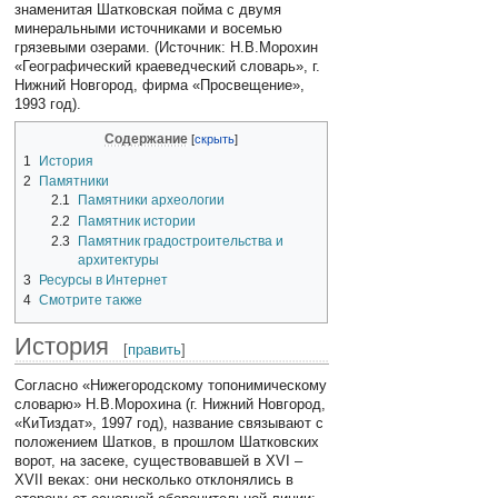
знаменитая Шатковская пойма с двумя
минеральными источниками и восемью
грязевыми озерами. (Источник: Н.В.Морохин
«Географический краеведческий словарь», г.
Нижний Новгород, фирма «Просвещение»,
1993 год).
Содержание
1
История
2
Памятники
2.1
Памятники археологии
2.2
Памятник истории
2.3
Памятник градостроительства и
архитектуры
3
Ресурсы в Интернет
4
Смотрите также
История
[
править
]
Согласно «Нижегородскому топонимическому
словарю» Н.В.Морохина (г. Нижний Новгород,
«КиТиздат», 1997 год), название связывают с
положением Шатков, в прошлом Шатковских
ворот, на засеке, существовавшей в XVI –
XVII веках: они несколько отклонялись в