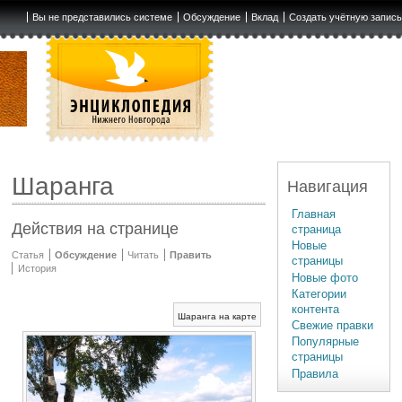
Вы не представились системе
Обсуждение
Вклад
Создать учётную запис
Шаранга
Навигация
Главная
Действия на странице
страница
Новые
Статья
Обсуждение
Читать
Править
страницы
История
Новые фото
Категории
контента
Шаранга на карте
Свежие правки
Популярные
страницы
Правила