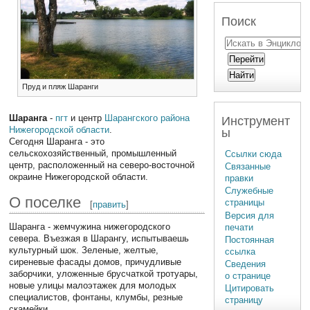
Поиск
Пруд и пляж Шаранги
Шаранга
-
пгт
и центр
Шарангского района
Инструмент
Нижегородской области
.
ы
Сегодня Шаранга - это
сельскохозяйственный, промышленный
Ссылки сюда
центр, расположенный на северо-восточной
Связанные
окраине Нижегородской области.
правки
Служебные
О поселке
страницы
[
править
]
Версия для
Шаранга - жемчужина нижегородского
печати
севера. Въезжая в Шарангу, испытываешь
Постоянная
культурный шок. Зеленые, желтые,
ссылка
сиреневые фасады домов, причудливые
Сведения
заборчики, уложенные брусчаткой тротуары,
о странице
новые улицы малоэтажек для молодых
Цитировать
специалистов, фонтаны, клумбы, резные
страницу
скамейки…