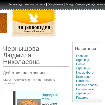
Вы не представились системе
Обсуждение
Вклад
Создать учётную запис
Чернышова
Навигация
Людмила
Главная
страница
Николаевна
Новые
страницы
Действия на странице
Новые фото
Категории
Статья
Обсуждение
Читать
Править
контента
История
Свежие правки
Популярные
страницы
Народные
Правила
герои
одобряют