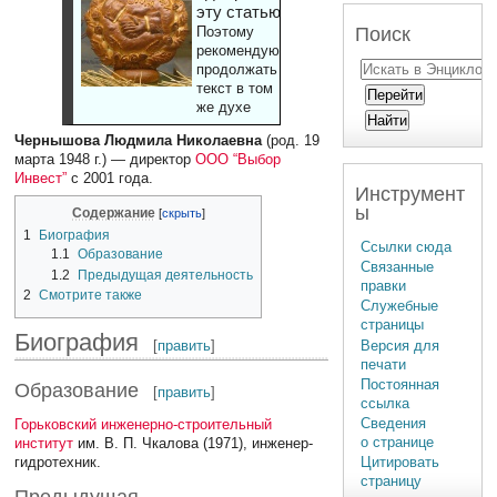
эту статью
Поиск
Поэтому
рекомендуют
продолжать
текст в том
же духе
Чернышова Людмила Николаевна
(род. 19
марта 1948 г.) — директор
ООО “Выбор
Инвест”
с 2001 года.
Инструмент
ы
Содержание
1
Биография
Ссылки сюда
1.1
Образование
Связанные
1.2
Предыдущая деятельность
правки
2
Смотрите также
Служебные
страницы
Биография
Версия для
[
править
]
печати
Постоянная
Образование
[
править
]
ссылка
Сведения
Горьковский инженерно-строительный
о странице
институт
им. В. П. Чкалова (1971), инженер-
гидротехник.
Цитировать
страницу