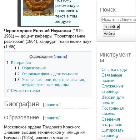
Поэтому
рекомендуют
Поиск
продолжать
текст в том
же духе
Черномордик Евгений Наумович
(1919-
1981) — доцент кафедры “Проектирование
реакторов” (1964), кандидат технических наук
(1965).
Инструмент
Содержание
ы
1
Биография
1.1
Образование
Ссылки сюда
1.2
Основные факты деятельности
Связанные
1.3
Ученые степени, почетные звания,
правки
государственные награды
Служебные
2
Смотрите также
страницы
Версия для
Биография
печати
[
править
]
Постоянная
ссылка
Образование
[
править
]
Сведения
о странице
Московское ордена Трудового Красного
Цитировать
Знамени высшее техническое училище им.
страницу
Баумана (1945), инженер-механик.