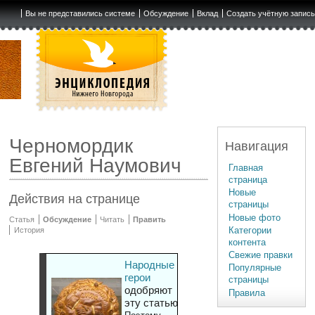
Вы не представились системе
Обсуждение
Вклад
Создать учётную запис
Черномордик
Навигация
Евгений Наумович
Главная
страница
Новые
Действия на странице
страницы
Новые фото
Статья
Обсуждение
Читать
Править
Категории
История
контента
Свежие правки
Народные
Популярные
герои
страницы
одобряют
Правила
эту статью