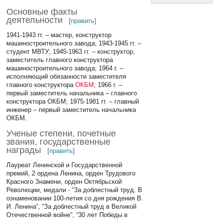
Основные факты
деятельности
[
править
]
1941-1943 гг. – мастер, конструктор
машиностроительного завода; 1943-1945 гг. –
студент МВТУ; 1945-1963 гг. – конструктор,
заместитель главного конструктора
машиностроительного завода; 1964 г. –
исполняющий обязанности заместителя
главного конструктора
ОКБМ
; 1966 г. –
первый заместитель начальника – главного
конструктора ОКБМ; 1975-1981 гг. – главный
инженер – первый заместитель начальника
ОКБМ.
Ученые степени, почетные
звания, государственные
награды
[
править
]
Лауреат Ленинской и Государственной
премий, 2 ордена Ленина, орден Трудового
Красного Знамени, орден Октябрьской
Революции, медали - “За доблестный труд. В
ознаменовании 100-летия со дня рождения В.
И. Ленина”, “За доблестный труд в Великой
Отечественной войне”, “30 лет Победы в