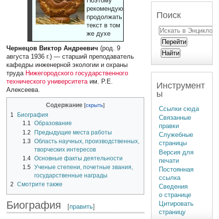
Поэтому
рекомендуют
Поиск
продолжать
текст в том
же духе
Чернецов Виктор Андреевич
(род. 9
августа 1936 г.) — старший преподаватель
кафедры инженерной экологии и охраны
труда
Нижегородского государственного
технического университета
им. Р.Е.
Инструмент
Алексеева.
ы
Содержание
Ссылки сюда
1
Биография
Связанные
1.1
Образование
правки
1.2
Предыдущие места работы
Служебные
1.3
Область научных, производственных,
страницы
творческих интересов
Версия для
1.4
Основные факты деятельности
печати
1.5
Ученые степени, почетные звания,
Постоянная
государственные награды
ссылка
2
Смотрите также
Сведения
о странице
Биография
Цитировать
[
править
]
страницу