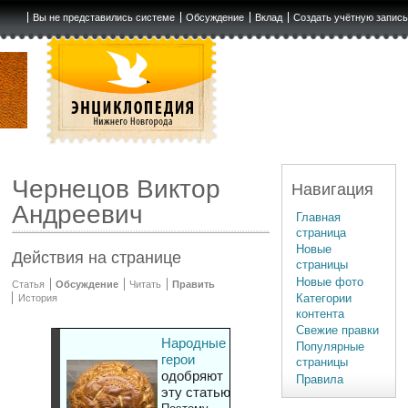
Вы не представились системе
Обсуждение
Вклад
Создать учётную запис
Чернецов Виктор
Навигация
Андреевич
Главная
страница
Новые
Действия на странице
страницы
Новые фото
Статья
Обсуждение
Читать
Править
Категории
История
контента
Свежие правки
Народные
Популярные
герои
страницы
одобряют
Правила
эту статью