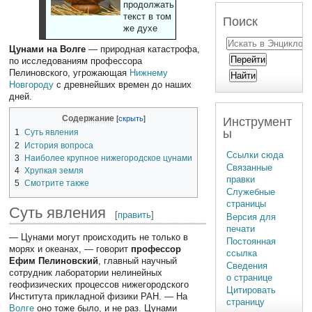
продолжать
текст в том
Поиск
же духе
Цунами на Волге
— природная катастрофа,
по исследованиям профессора
Пелиновского, угрожающая
Нижнему
Новгороду
с древнейших времен до наших
дней.
Содержание
Инструмент
ы
1
Суть явления
2
История вопроса
Ссылки сюда
3
Наиболее крупное нижегородское цунами
Связанные
4
Хрупкая земля
правки
5
Смотрите также
Служебные
страницы
Суть явления
[
править
]
Версия для
печати
— Цунами могут происходить не только в
Постоянная
морях и океанах, — говорит
профессор
ссылка
Ефим Пелиновский
, главный научный
Сведения
сотрудник лаборатории нелинейных
о странице
геофизических процессов нижегородского
Цитировать
Института прикладной физики РАН. — На
страницу
Волге
оно тоже было, и не раз. Цунами