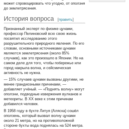
может спровоцировать что угодно, от оползня
до землетрясения.
История вопроса
[
править
]
Признанный эксперт по физике цунами,
профессор Пелиновский всю свою жизнь
посвятил исследованию этого
разрушительного природного явления. По его
словам, основными источниками цунами
являются землетрясения (около 85%
случаев), как это произошло в Японии. Но на
самом деле для того, чтобы побережье или
город накрыла волна, и сейсмическая
активность не нужна.
— 15% случаев цунами вызваны другими, не
менее грандиозными причинами, —
добавляет учёный. — «Поднять волну» могут
оползни, подводные извержения вулканов и
метеориты. В XX веке к этим причинам
добавился человек.
В 1958 году в бухте Литуя (Аляска) сошёл
оползень, который вызвал волну цунами
около 21 метра, но на противоположной
стороне бухты вода поднялась на 524 метра.