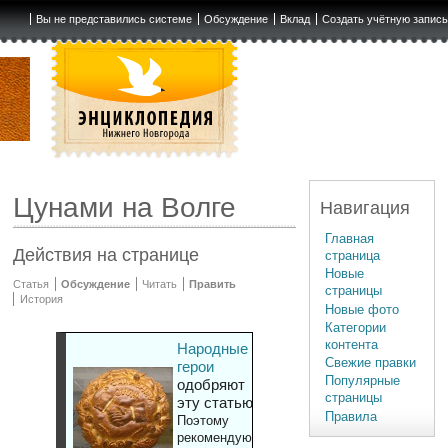
Вы не представились системе
Обсуждение
Вклад
Создать учётную запис
Цунами на Волге
Навигация
Главная
Действия на странице
страница
Новые
Статья
Обсуждение
Читать
Править
страницы
История
Новые фото
Категории
контента
Народные
Свежие правки
герои
Популярные
одобряют
страницы
эту статью
Правила
Поэтому
рекомендуют