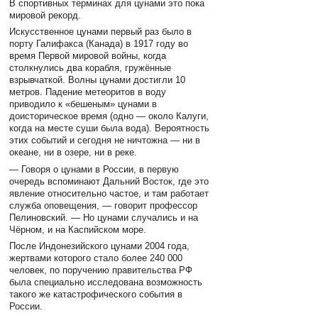
В спортивных терминах для цунами это пока
мировой рекорд.
Искусственное цунами первый раз было в
порту Галифакса (Канада) в 1917 году во
время Первой мировой войны, когда
столкнулись два корабля, гружённые
взрывчаткой. Волны цунами достигли 10
метров. Падение метеоритов в воду
приводило к «бешеным» цунами в
доисторическое время (одно — около Калуги,
когда на месте суши была вода). Вероятность
этих событий и сегодня не ничтожна — ни в
океане, ни в озере, ни в реке.
— Говоря о цунами в России, в первую
очередь вспоминают Дальний Восток, где это
явление относительно частое, и там работает
служба оповещения, — говорит профессор
Пелиновский. — Но цунами случались и на
Чёрном, и на Каспийском море.
После Индонезийского цунами 2004 года,
жертвами которого стало более 240 000
человек, по поручению правительства РФ
была специально исследована возможность
такого же катастрофического события в
России.