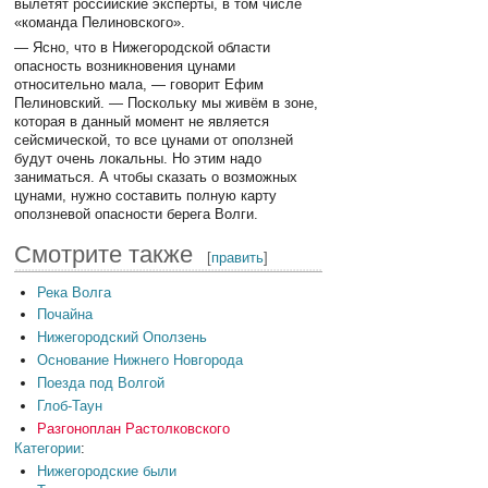
вылетят российские эксперты, в том числе
«команда Пелиновского».
— Ясно, что в Нижегородской области
опасность возникновения цунами
относительно мала, — говорит Ефим
Пелиновский. — Поскольку мы живём в зоне,
которая в данный момент не является
сейсмической, то все цунами от оползней
будут очень локальны. Но этим надо
заниматься. А чтобы сказать о возможных
цунами, нужно составить полную карту
оползневой опасности берега Волги.
Смотрите также
[
править
]
Река Волга
Почайна
Нижегородский Оползень
Основание Нижнего Новгорода
Поезда под Волгой
Глоб-Таун
Разгоноплан Растолковского
Категории
:
Нижегородские были