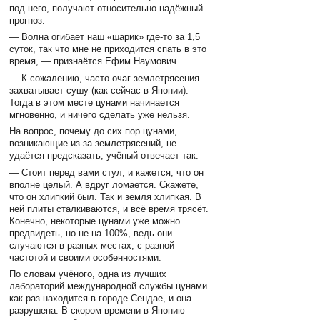
под него, получают относительно надёжный
прогноз.
— Волна огибает наш «шарик» где-то за 1,5
суток, так что мне не приходится спать в это
время, — признаётся Ефим Наумович.
— К сожалению, часто очаг землетрясения
захватывает сушу (как сейчас в Японии).
Тогда в этом месте цунами начинается
мгновенно, и ничего сделать уже нельзя.
На вопрос, почему до сих пор цунами,
возникающие из-за землетрясений, не
удаётся предсказать, учёный отвечает так:
— Стоит перед вами стул, и кажется, что он
вполне целый. А вдруг ломается. Скажете,
что он хлипкий был. Так и земля хлипкая. В
ней плиты сталкиваются, и всё время трясёт.
Конечно, некоторые цунами уже можно
предвидеть, но не на 100%, ведь они
случаются в разных местах, с разной
частотой и своими особенностями.
По словам учёного, одна из лучших
лабораторий международной службы цунами
как раз находится в городе Сендае, и она
разрушена. В скором времени в Японию