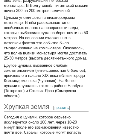
оползень, разрушивший Печёрский
монастырь. В Волгу сошёл гигантский массив
почвы 300 на 200 метров величиной.
Цунами упоминается в нижегородском
летописце. В нём рассказывается о
необычных волнах на поверхности воды,
которые выбросили суда на берег почти на 50
метров. На основании изложенных в
летописи фактов это событие было
смоделировано на компьютере. Оказалось,
что волна вблизи монастыря могла достигать
25-30 метров (высота десяти-этажного дома).
Другое цунами, вызванное слабым
землетрясением (интенсивностью 6 баллов),
произошло в начале XIX века вблизи города
Козьмодемьянска (Чувашия). На Волге
цунами случались также в районе Елабуги
(Татарстан) и Сокских Яров (Самарская
область).
Хрупкая земля
[
править
]
Сегодня о цунами, которое серьёзно
исследуется около 100 лет, через 10-20
минут после его возникновения известно
почти всё. Страны, которые могут попасть