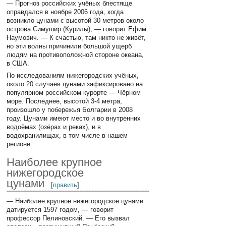
— Прогноз российских учёных блестяще
оправдался в ноябре 2006 года, когда
возникло цунами с высотой 30 метров около
острова Симушир (Курилы), — говорит Ефим
Наумович. — К счастью, там никто не живёт,
но эти волны причинили большой ущерб
людям на противоположной стороне океана,
в США.
По исследованиям нижегородских учёных,
около 20 случаев цунами зафиксировано на
популярном российском курорте — Чёрном
море. Последнее, высотой 3-4 метра,
произошло у побережья Болгарии в 2008
году. Цунами имеют место и во внутренних
водоёмах (озёрах и реках), и в
водохранилищах, в том числе в нашем
регионе.
Наиболее крупное
нижегородское
цунами
[
править
]
— Наиболее крупное нижегородское цунами
датируется 1597 годом, — говорит
профессор Пелиновский. — Его вызвал