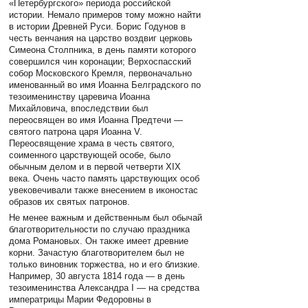
«Петербургского» периода российской
истории. Немало примеров тому можно найти
в истории Древней Руси. Борис Годунов в
честь венчания на царство воздвиг церковь
Симеона Столпника, в день памяти которого
совершился чин коронации; Верхоспасский
собор Московского Кремля, первоначально
именованный во имя Иоанна Белградского по
тезоименинству царевича Иоанна
Михайловича, впоследствии был
переосвящен во имя Иоанна Предтечи —
святого патрона царя Иоанна V.
Переосвящение храма в честь святого,
соименного царствующей особе, было
обычным делом и в первой четверти XIX
века. Очень часто память царствующих особ
увековечивали также внесением в иконостас
образов их святых патронов.
Не менее важным и действенным был обычай
благотворительности по случаю праздника
дома Романовых. Он также имеет древние
корни. Зачастую благотворителем был не
только виновник торжества, но и его близкие.
Например, 30 августа 1814 года — в день
тезоименинства Александра I — на средства
императрицы Марии Федоровны в