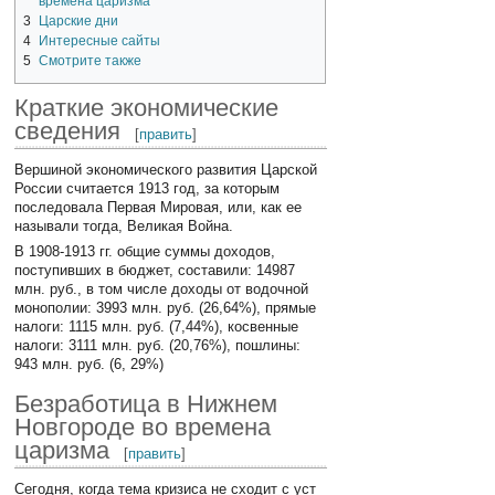
времена царизма
3
Царские дни
4
Интересные сайты
5
Смотрите также
Краткие экономические
сведения
[
править
]
Вершиной экономического развития Царской
России считается 1913 год, за которым
последовала Первая Мировая, или, как ее
называли тогда, Великая Война.
В 1908-1913 гг. общие суммы доходов,
поступивших в бюджет, составили: 14987
млн. руб., в том числе доходы от водочной
монополии: 3993 млн. руб. (26,64%), прямые
налоги: 1115 млн. руб. (7,44%), косвенные
налоги: 3111 млн. руб. (20,76%), пошлины:
943 млн. руб. (6, 29%)
Безработица в Нижнем
Новгороде во времена
царизма
[
править
]
Сегодня, когда тема кризиса не сходит с уст