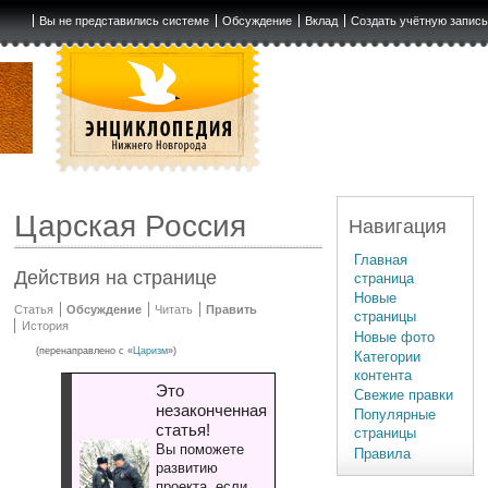
Вы не представились системе
Обсуждение
Вклад
Создать учётную запис
Царская Россия
Навигация
Главная
Действия на странице
страница
Новые
Статья
Обсуждение
Читать
Править
страницы
История
Новые фото
(перенаправлено с «
Царизм
»)
Категории
контента
Это
Свежие правки
незаконченная
Популярные
статья!
страницы
Вы поможете
Правила
развитию
проекта, если