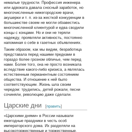
немалые трудности. Профессия инженера
или адвоката давала сносный заработок, но
многочисленные нижегородские врачи,
акушерки и т. п. из-за жесткой конкуренции в
большинстве своем не могли обзавестись
многочисленной клиентурой и едва сводили
концы с концами. Но и они не теряли
надежду, проявляли активность, постоянно
напоминая о себе в газетных объявлениях.
Таким образом, как мы видим, безработица
представала перед нашими предками в
гораздо более грозном обличье, чем перед
нами. Более того, она не просто возникала
вследствие какого-либо кризиса, а являлась
естественным перманентным состоянием
общества. И отношение к ней было
соответствующим. Жизнь шла своим
чередом: трудились, детей рожали, песни
сочиняли, революцию даже сделали.
Царские дни
[
править
]
«Царскими днями» в России называли
ежегодные праздники в честь особ
императорского дома. Их разделяли на
высокоторжественные и торжественные.