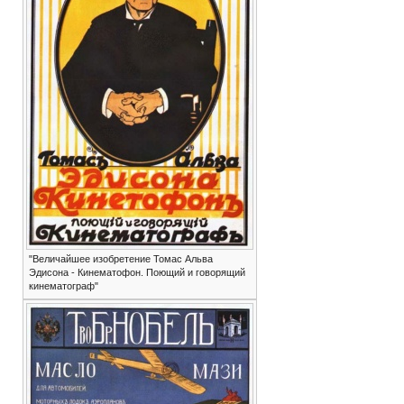
"Величайшее изобретение Томас Альва
Эдисона - Кинематофон. Поющий и говорящий
кинематограф"