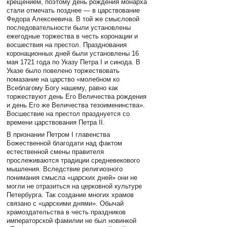
крещением, поэтому день рождения монарха
стали отмечать позднее — в царствование
Федора Алексеевича. В той же смысловой
последовательности были установлены
ежегодные торжества в честь коронации и
восшествия на престол. Празднования
коронационных дней были установлены 16
мая 1721 года по Указу Петра I и синода. В
Указе было повелено торжествовать
помазание на царство «молебном ко
Всеблагому Богу нашему, равно как
торжествуют день Его Величества рождения
и день Его же Величества тезоименинства».
Восшествие на престол празднуется со
времени царствования Петра II.
В признании Петром I главенства
Божественной благодати над фактом
естественной смены правителя
прослеживаются традиции средневекового
мышления. Вследствие религиозного
понимания смысла «царских дней» они не
могли не отразиться на церковной культуре
Петербурга. Так создание многих храмов
связано с «царскими днями». Обычай
храмоздательства в честь праздников
императорской фамилии не был новинкой