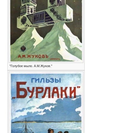
"Голубое мыло. А.М.Жуков."