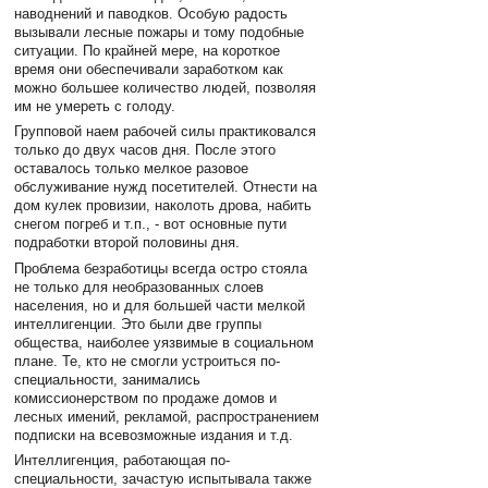
наводнений и паводков. Особую радость
вызывали лесные пожары и тому подобные
ситуации. По крайней мере, на короткое
время они обеспечивали заработком как
можно большее количество людей, позволяя
им не умереть с голоду.
Групповой наем рабочей силы практиковался
только до двух часов дня. После этого
оставалось только мелкое разовое
обслуживание нужд посетителей. Отнести на
дом кулек провизии, наколоть дрова, набить
снегом погреб и т.п., - вот основные пути
подработки второй половины дня.
Проблема безработицы всегда остро стояла
не только для необразованных слоев
населения, но и для большей части мелкой
интеллигенции. Это были две группы
общества, наиболее уязвимые в социальном
плане. Те, кто не смогли устроиться по-
специальности, занимались
комиссионерством по продаже домов и
лесных имений, рекламой, распространением
подписки на всевозможные издания и т.д.
Интеллигенция, работающая по-
специальности, зачастую испытывала также