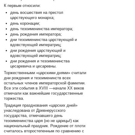
К первым относили:
день восшествия на престол
царствующего монарха;
день коронации;
день тезоименинства императора;
день рождения императора;
дни тезоименинства царствующей и
вдовствующей императриц;
дни рождения царствующей и
вдовствующей императриц;
дни рождения и тезоименинства
цесаревича и цесаревны.
Торжественными «царскими днями» считали
дни рождения и тезоименинств всех
остальных членов императорской фамилии.
Все эти события в XVIII —начале XX веков
отмечали как важнейшие государственные
торжества.
Традиция празднования «царских дней»
унаследована от Древнерусского
государства, отмечавшего день
тезоименинства царя (но не царицы!) как
национальный праздник. Рождение от плоти
считалось второстепенным по сравнению с