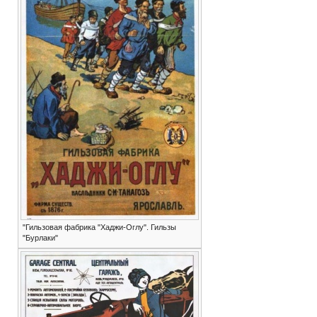
"Гильзовая фабрика "Хаджи-Оглу". Гильзы
"Бурлаки"