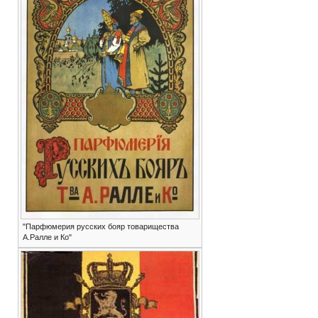
"Парфюмерия русских бояр товарищества
А.Ралле и Ко"