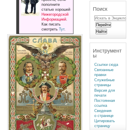
пополните
Поиск
статью хорошей
Нижегородской
Информацией
.
Как писать
смотреть
Тут
.
Инструмент
ы
Ссылки сюда
Связанные
правки
Служебные
страницы
Версия для
печати
Постоянная
ссылка
Сведения
о странице
Цитировать
страницу