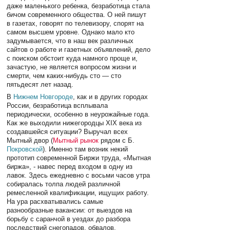
даже маленького ребенка, безработица стала
бичом современного общества. О ней пишут
в газетах, говорят по телевизору, спорят на
самом высшем уровне. Однако мало кто
задумывается, что в наш век различных
сайтов о работе и газетных объявлений, дело
с поиском обстоит куда намного проще и,
зачастую, не является вопросом жизни и
смерти, чем каких-нибудь сто — сто
пятьдесят лет назад.
В
Нижнем Новгороде
, как и в других городах
России, безработица всплывала
периодически, особенно в неурожайные года.
Как же выходили нижегородцы XIX века из
создавшейся ситуации? Выручал всех
Мытный двор (
Мытный рынок
рядом с Б.
Покровской
). Именно там возник некий
прототип современной Биржи труда, «Мытная
биржа», - навес перед входом в одну из
лавок. Здесь ежедневно с восьми часов утра
собиралась толпа людей различной
ремесленной квалификации, ищущих работу.
На ура расхватывались самые
разнообразные вакансии: от выездов на
борьбу с саранчой в уездах до разбора
последствий снегопадов, обвалов,