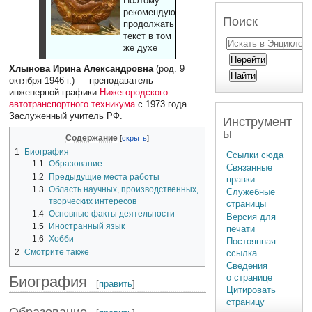
Поэтому
рекомендуют
Поиск
продолжать
текст в том
же духе
Хлынова Ирина Александровна
(род. 9
октября 1946 г.) — преподаватель
инженерной графики
Нижегородского
автотранспортного техникума
с 1973 года.
Заслуженный учитель РФ.
Инструмент
ы
Содержание
1
Биография
Ссылки сюда
1.1
Образование
Связанные
1.2
Предыдущие места работы
правки
1.3
Область научных, производственных,
Служебные
творческих интересов
страницы
1.4
Основные факты деятельности
Версия для
1.5
Иностранный язык
печати
1.6
Хобби
Постоянная
2
Смотрите также
ссылка
Сведения
о странице
Биография
[
править
]
Цитировать
страницу
Образование