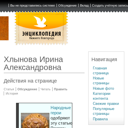
Вы не представились системе
Обсуждение
Вклад
Создать учётную запис
Хлынова Ирина
Навигация
Александровна
Главная
страница
Новые
Действия на странице
страницы
Новые фото
Статья
Обсуждение
Читать
Править
Категории
История
контента
Свежие правки
Народные
Популярные
герои
страницы
одобряют
Правила
эту статью