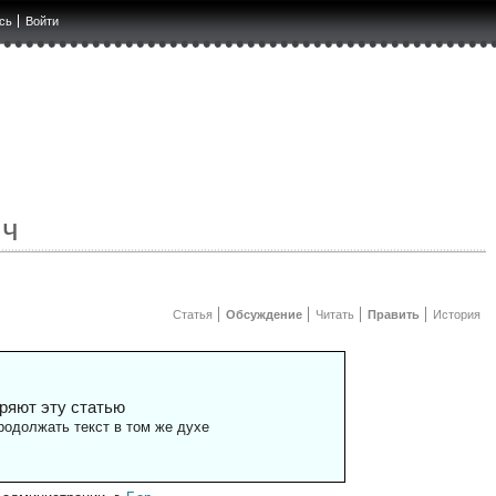
сь
Войти
ич
Статья
Обсуждение
Читать
Править
История
ряют эту статью
одолжать текст в том же духе