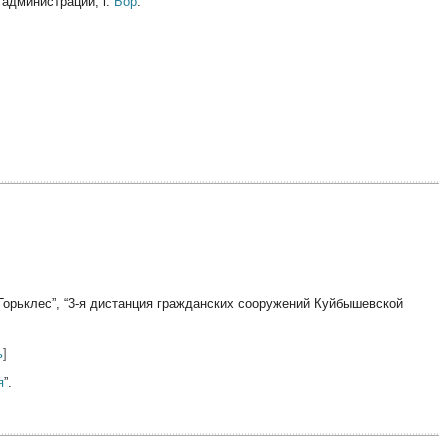
а администрации, г.
Бор
.
орьклес”, “3-я дистанция гражданских сооружений Куйбышевской
ь
]
я
”.