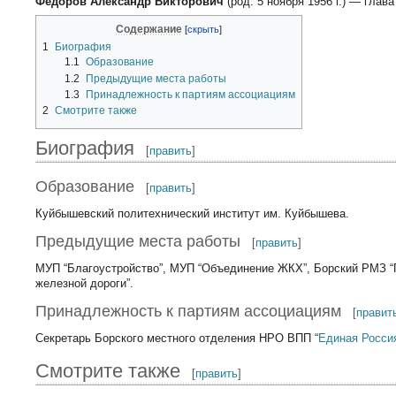
Федоров Александр Викторович
(род. 5 ноября 1956 г.) — глав
Содержание
1
Биография
1.1
Образование
1.2
Предыдущие места работы
1.3
Принадлежность к партиям ассоциациям
2
Смотрите также
Биография
[
править
]
Образование
[
править
]
Куйбышевский политехнический институт им. Куйбышева.
Предыдущие места работы
[
править
]
МУП “Благоустройство”, МУП “Объединение ЖКХ”, Борский РМЗ “Г
железной дороги”.
Принадлежность к партиям ассоциациям
[
правит
Секретарь Борского местного отделения НРО ВПП “
Единая Росси
Смотрите также
[
править
]