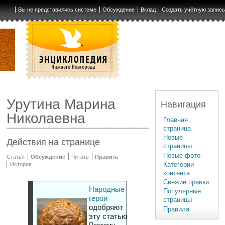
Вы не представились системе
Обсуждение
Вклад
Создать учётную запис
Урутина Марина
Навигация
Николаевна
Главная
страница
Новые
Действия на странице
страницы
Новые фото
Статья
Обсуждение
Читать
Править
Категории
История
контента
Свежие правки
Народные
Популярные
герои
страницы
одобряют
Правила
эту статью