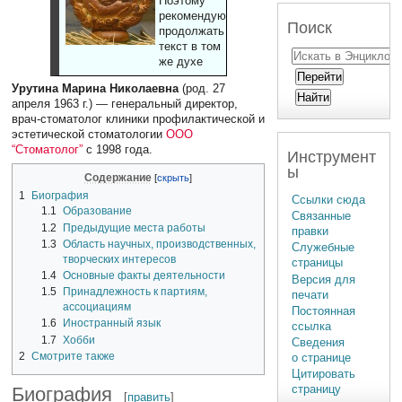
Поэтому
рекомендуют
Поиск
продолжать
текст в том
же духе
Урутина Марина Николаевна
(род. 27
апреля 1963 г.) — генеральный директор,
врач-стоматолог клиники профилактической и
эстетической стоматологии
ООО
“Стоматолог”
с 1998 года.
Инструмент
ы
Содержание
1
Биография
Ссылки сюда
1.1
Образование
Связанные
1.2
Предыдущие места работы
правки
1.3
Область научных, производственных,
Служебные
творческих интересов
страницы
1.4
Основные факты деятельности
Версия для
1.5
Принадлежность к партиям,
печати
ассоциациям
Постоянная
1.6
Иностранный язык
ссылка
1.7
Хобби
Сведения
2
Смотрите также
о странице
Цитировать
страницу
Биография
[
править
]