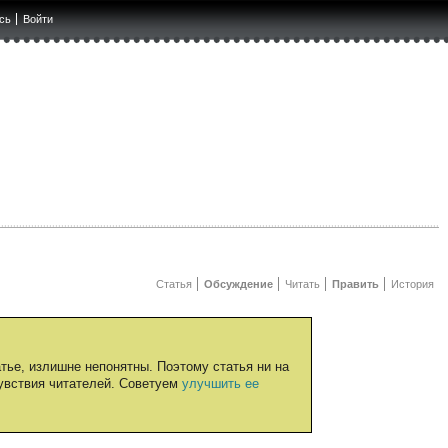
сь
Войти
Статья
Обсуждение
Читать
Править
История
тье, излишне непонятны. Поэтому статья ни на
чувствия читателей. Советуем
улучшить ее