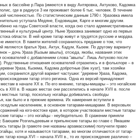
ных в бассейне р.Пара (имеются в виду Антяровка, Актуково, Кадомка
олис, где в радиусе 3 км проживает более 6 тыс. человек. В течение
ой численностью. По статистическим данным 1790 г. Уразовка имела
начительно уступала Медяне, Ендовищам, Карге и многим другим.
обенно на годы Советской власти, когда оно стало административным
твенный и культурный центр. Ныне Уразовка занимает одно из первых
тока области. В ней кроме татар живут и трудятся русские и мордва.
не имеется. В памяти жителей сохранилось предание о том, что
й являются братья Ураз, Актук, Кадум, Кызем. По другому варианту
нок – дочь Ураза (Кызым авылы), отсюда, якобы, названия этих
м основателей с добавлением слова “авылы”. Лишь Актуково после
р). Родственные отношения основателей отразились и в фольклоре – в
еревни Ураза, Кызема, Кадома добротные (бик хуат), там хозяйки
ии, сохранился другой вариант частушки: “деревни Ураза, Кадома,
 происхождении татар этого региона. Одна из версий принадлежит
местам в начале XX в. По его мнению, татары-мишары – это ногайские
ь в XIII в. В наших местах они расселились в начале XVII в. после
сы местных татар, поскольку ногайцы добивались свободы
я, как было и в прежние времена. Их намерения вступили в
о оседлым населением, в основном татарами-мишарами. В верховьях
сражений на юго-востоке края, в котором участвовали местные татары
ские татары – это ногайцы - неубедительно. В сражении приняли
е с Баюшем Розгильдеевым и припьянские татары во главе с Ямашем
есь татары (в грамоте они названы арзамасскими) получили право
гайцы, хотя и называются татарами, во многом отличаются от татар-
х татар конца XVI – начала XVII в., то их происхождение различно –