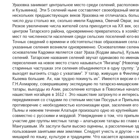
Уразовка занимает центральное место среди селений, расположен
и Кузьминка). Эти 5 селений ныне составляют своеобразный мегап
нескольких предшествующих веков Уразовка не отличалась больш
число душ столько же, сколько имели Кадомка, Овечий Овраг, з
Резкое увеличение числа жителей села приходится на XX век, ос
центром Татарского района, одновременно превратилось в хозяйс
мест по численности населения среди сельских поселений юго-вос
Точных сведений о времени и обстоятельствах образования села 
указанные селения возникли одновременно. Основателями селени
основателем Кадомки является сват Ураза (Кодам авылы), Кузьми
селений. Татарские названия селений звучат одинаково по имена
переселения на новое место стало называться “Янгапар” (Новопа
старинных частушках эти селения объединяются в одну группу: “д
выходят выгонять стадо с ухватами”. У татар, живущих в Финлянд
Кызема большие. Ах, как трудно покинуть их”. Имеются версии о
Г.Н.Ахмарову, совершившему экспедицию по татарско-мишарским 
татары, выходцы из Азии, расселение которых в Поволжье началос
нашествия ногайцев в 1612 г. Это нашествие затронуло и интере
передвижения со стадами по степным местам Посурья и Припьянь
противоречие с необходимостью колонизации края, заселения ег
Пьяны и нижнем течении Алатыря произошло одно из крупнейших 
совместно с русскими и мордвой. Утверждение о том, что припьян
участие две группы местных татар – алатырские татары во глав
Мангушевым. Их заслуги были высоко оценены, а расселенные зд
пользования занятыми ими землями. Следует учесть и другое – но
мишарей по языку, культуре и традициям. Что касается арзамасски