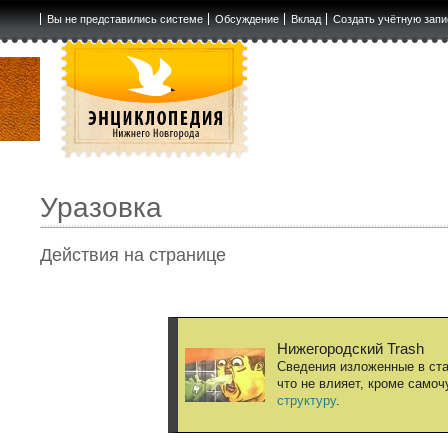
Вы не представились системе
Обсуждение
Вклад
Создать учётную запи
Уразовка
Действия на странице
Нижегородский Trash
Сведения изложенные в ста
что не влияет, кроме само
структуру
.