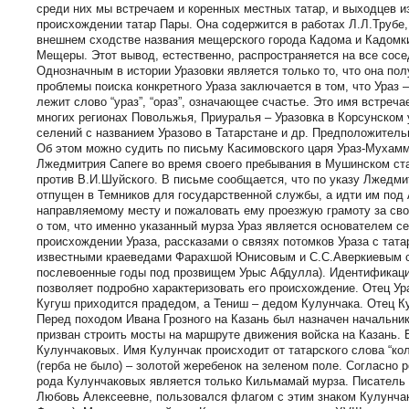
среди них мы встречаем и коренных местных татар, и выходцев и
происхождении татар Пары. Она содержится в работах Л.Л.Трубе,
внешнем сходстве названия мещерского города Кадома и Кадомки.
Мещеры. Этот вывод, естественно, распространяется на все сосе
Однозначным в истории Уразовки является только то, что она по
проблемы поиска конкретного Ураза заключается в том, что Ураз 
лежит слово “ураз”, “ораз”, означающее счастье. Это имя встреча
многих регионах Повольжья, Приуралья – Уразовка в Корсунском 
селений с названием Уразово в Татарстане и др. Предположитель
Об этом можно судить по письму Касимовского царя Ураз-Мухамм
Лжедмитрия Сапеге во время своего пребывания в Мушинском ст
против В.И.Шуйского. В письме сообщается, что по указу Лжедми
отпущен в Темников для государственной службы, а идти им под 
направляемому месту и пожаловать ему проезжую грамоту за сво
о том, что именно указанный мурза Ураз является основателем 
происхождении Ураза, рассказами о связях потомков Ураза с тат
известными краеведами Фарахшой Юнисовым и С.С.Аверкиевым со
послевоенные годы под прозвищем Урыс Абдулла). Идентификация
позволяет подробно характеризовать его происхождение. Отец У
Кугуш приходится прадедом, а Тениш – дедом Кулунчака. Отец Ку
Перед походом Ивана Грозного на Казань был назначен начальник
призван строить мосты на маршруте движения войска на Казань. 
Кулунчаковых. Имя Кулунчак происходит от татарского слова “кол
(герба не было) – золотой жеребенок на зеленом поле. Согласно
рода Кулунчаковых является только Кильмамай мурза. Писатель
Любовь Алексеевне, пользовался флагом с этим знаком Кулунчак