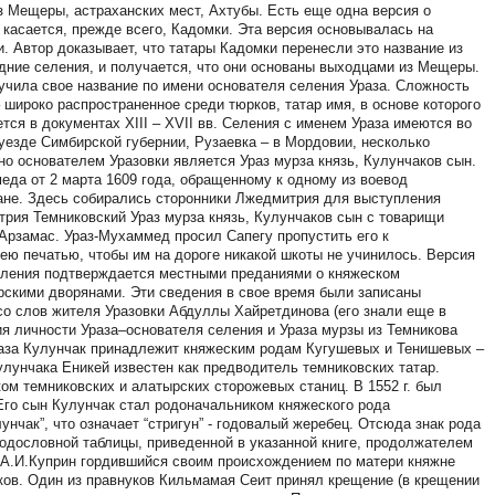
з Мещеры, астраханских мест, Ахтубы. Есть еще одна версия о
 касается, прежде всего, Кадомки. Эта версия основывалась на
 Автор доказывает, что татары Кадомки перенесли это название из
дние селения, и получается, что они основаны выходцами из Мещеры.
лучила свое название по имени основателя селения Ураза. Сложность
– широко распространенное среди тюрков, татар имя, в основе которого
ется в документах XIII – XVII вв. Селения с именем Ураза имеются во
уезде Симбирской губернии, Рузаевка – в Мордовии, несколько
но основателем Уразовки является Ураз мурза князь, Кулунчаков сын.
еда от 2 марта 1609 года, обращенному к одному из воевод
ане. Здесь собирались сторонники Лжедмитрия для выступления
трия Темниковский Ураз мурза князь, Кулунчаков сын с товарищи
Арзамас. Ураз-Мухаммед просил Сапегу пропустить его к
ею печатью, чтобы им на дороге никакой шкоты не учинилось. Версия
селения подтверждается местными преданиями о княжеском
арскими дворянами. Эти сведения в свое время были записаны
 слов жителя Уразовки Абдуллы Хайретдинова (его знали еще в
 личности Ураза–основателя селения и Ураза мурзы из Темникова
раза Кулунчак принадлежит княжеским родам Кугушевых и Тенишевых –
лунчака Еникей известен как предводитель темниковских татар.
ом темниковских и алатырских сторожевых станиц. В 1552 г. был
Его сын Кулунчак стал родоначальником княжеского рода
унчак”, что означает “стригун” - годовалый жеребец. Отсюда знак рода
 родословной таблицы, приведенной в указанной книге, продолжателем
 А.И.Куприн гордившийся своим происхождением по матери княжне
ов. Один из правнуков Кильмамая Сеит принял крещение (в крещении