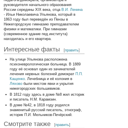
руководителя начального образования
России середины XIX века, отца
В.И. Ленина
- Ильи Николаевича Ульянова, который в
1863 году был переведён из Пензы в
Нижегородскую гимназию преподавателем
физики и математики. При гимназии
(современное здание пед.института)
находилась и его квартира.
Интересные факты
[
править
]
На улице Ульянова расположена
психоневрологическая больница. В 1889
году её основал один из зачинателей
лечения нервных болезней демократ
П.П.
Кащенко
. Лечебница и её колония в
Ляхово
были местом явки и укрытия
нижегородских большевиков.
В 1812 году здесь в доме №8 жил историк
и писатель Н.М. Карамзин.
В доме №42, в 1818 году родился
знаменитый русский писатель, этнограф,
историк П.И. Мельников-Печёрский.
Смотрите также
[
править
]