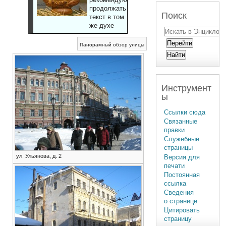
продолжать
Поиск
текст в том
же духе
Панорамный обзор улицы
Инструмент
ы
Ссылки сюда
Связанные
правки
Служебные
страницы
ул. Ульянова, д. 2
Версия для
печати
Постоянная
ссылка
Сведения
о странице
Цитировать
страницу