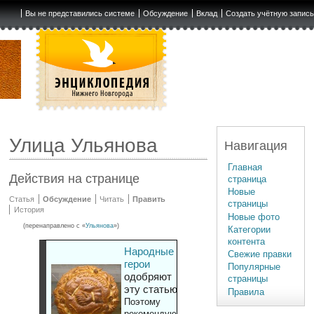
Вы не представились системе
Обсуждение
Вклад
Создать учётную запис
Улица Ульянова
Навигация
Главная
Действия на странице
страница
Новые
Статья
Обсуждение
Читать
Править
страницы
История
Новые фото
(перенаправлено с «
Ульянова
»)
Категории
контента
Народные
Свежие правки
герои
Популярные
одобряют
страницы
эту статью
Правила
Поэтому
рекомендуют