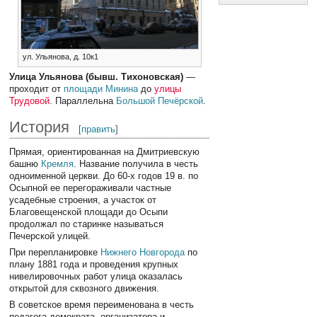
ул. Ульянова, д. 10к1
Улица Ульянова (бывш. Тихоновская)
—
проходит от
площади Минина
до
улицы
Трудовой
. Параллельна
Большой Печёрской
.
История
[
править
]
Прямая, ориентированная на Дмитриевскую
башню
Кремля
. Название получила в честь
одноименной церкви. До 60-х годов 19 в. по
Осыпной ее перегораживали частные
усадебные строения, а участок от
Благовещенской площади до Осыпи
продолжал по старинке называться
Печерской улицей.
При перепланировке
Нижнего Новгорода
по
плану 1881 года и проведения крупных
нивелировочных работ улица оказалась
открытой для сквозного движения.
В советское время переименована в честь
педагога-демократа, организатора и