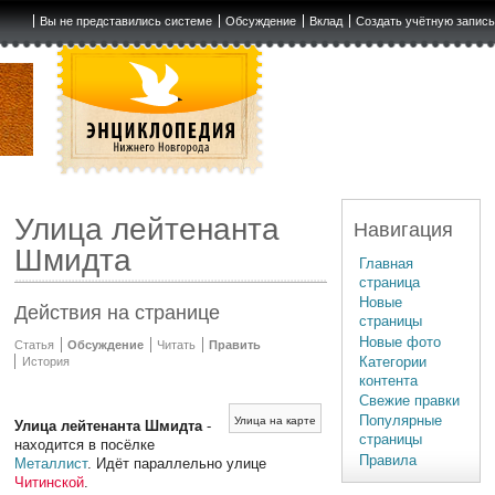
Вы не представились системе
Обсуждение
Вклад
Создать учётную запис
Улица лейтенанта
Навигация
Шмидта
Главная
страница
Новые
Действия на странице
страницы
Новые фото
Статья
Обсуждение
Читать
Править
Категории
История
контента
Свежие правки
Популярные
Улица на карте
Улица лейтенанта Шмидта
-
страницы
находится в посёлке
Правила
Металлист
. Идёт параллельно улице
Читинской
.