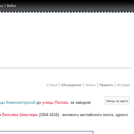
сь
Войти
Статья
Обсуждение
Читать
Править
История
Улица на карте
цы Композиторской
до
улицы Попова
, за заводом
ва
Вильяма Шекспира
(1564-1616) - великого английского поэта, одного