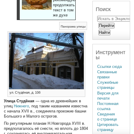
продолжать
Поиск
текст в том
же духе
Панорама улицы
Инструмент
ы
Ссылки сюда
Связанные
правки
Служебные
страницы
ул. Студёная, д. 10б
Версия для
печати
Улица Студёная
— одна из древнейших в
Постоянная
улиц
Нижнего
, под таким названием известна
ссылка
с начала XVII в., соединяла проезжие башни
Сведения
Большого и Малого острогов.
о странице
По регулярным планам Н.Новгорода XVIII в.
Цитировать
предполагалось её снести, но вплоть до 1804
страницу
г. сохранялась её внутриквартальная