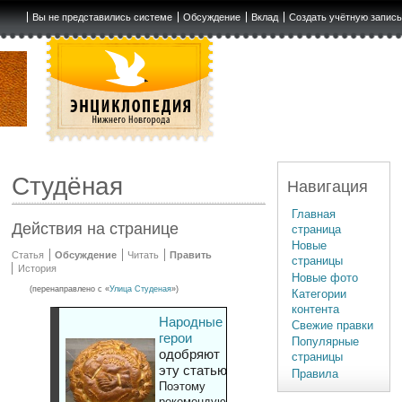
Вы не представились системе
Обсуждение
Вклад
Создать учётную запис
Студёная
Навигация
Главная
Действия на странице
страница
Новые
Статья
Обсуждение
Читать
Править
страницы
История
Новые фото
(перенаправлено с «
Улица Студеная
»)
Категории
контента
Народные
Свежие правки
герои
Популярные
одобряют
страницы
эту статью
Правила
Поэтому
рекомендуют