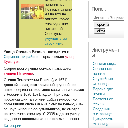
непонятны.
Поиск
Поэтому статья
ни на что не
влияет, кроме
самочувствия
читателей.
Советуем
улучшить ее
структуру
.
Инструмент
Улица Степана Разина
- находится в
ы
Сормовском районе
. Параллельна
улице
Культуры
.
Ссылки сюда
Скорее всего улица сейчас называется
Связанные
улицей Пугачева
.
правки
Служебные
Степан Тимофеевич Разин (ум 1671) -
страницы
донской казак, возглавивший крупнейшее
Версия для
антифеодальное востание крестьян и казаков
печати
в России в 1670-1671 годах. При этом
Постоянная
профукавший, а точнее, собственноручно
ссылка
погубивший свою бабу (в смысле княжну) из-
Сведения
за науськивания собутыльников, не смотря
о странице
на всю свою харизму. С 2008 года на улице
выделена специальная полоса для челнов.
Цитировать
страницу
Категории
: