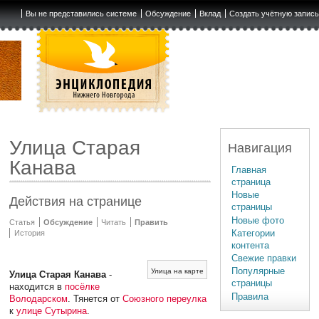
Вы не представились системе
Обсуждение
Вклад
Создать учётную запис
Улица Старая
Навигация
Канава
Главная
страница
Новые
Действия на странице
страницы
Новые фото
Статья
Обсуждение
Читать
Править
Категории
История
контента
Свежие правки
Популярные
Улица на карте
Улица Старая Канава
-
страницы
находится в
посёлке
Правила
Володарском
. Тянется от
Союзного переулка
к
улице Сутырина
.