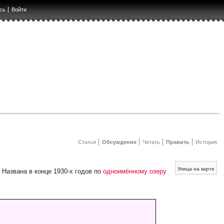
сь
Войти
Статья
Обсуждение
Читать
Править
История
Улица на карте
. Названа в конце 1930-х годов по
одноимённому озеру