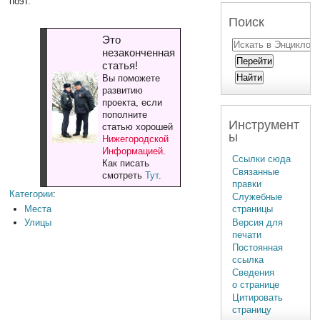
поэт.
Поиск
Это
незаконченная
статья!
Вы поможете
развитию
проекта, если
пополните
Инструмент
статью хорошей
ы
Нижегородской
Информацией
.
Ссылки сюда
Как писать
Связанные
смотреть
Тут
.
правки
Категории
:
Служебные
Места
страницы
Улицы
Версия для
печати
Постоянная
ссылка
Сведения
о странице
Цитировать
страницу