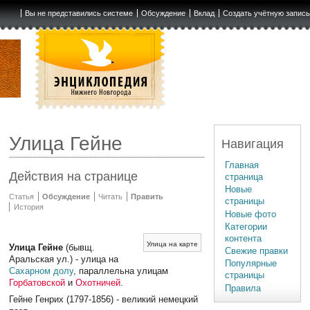
Вы не представились системе
Обсуждение
Вклад
Создать учётную запис
Улица Гейне
Навигация
Главная
Действия на странице
страница
Новые
Статья
Обсуждение
Читать
Править
страницы
История
Новые фото
Категории
контента
Улица на карте
Улица Гейне
(бывщ.
Свежие правки
Аральская ул.) - улица на
Популярные
Сахарном долу
, параллельна улицам
страницы
Горбатовской
и
Охотничей
.
Правила
Гейне Генрих (1797-1856) - великий немецкий