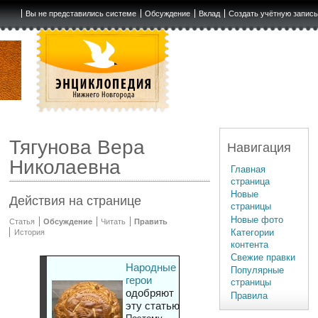
Вы не представились системе
Обсуждение
Вклад
Создать учётную запис
Тягунова Вера
Навигация
Николаевна
Главная
страница
Новые
Действия на странице
страницы
Новые фото
Статья
Обсуждение
Читать
Править
Категории
История
контента
Свежие правки
Народные
Популярные
герои
страницы
одобряют
Правила
эту статью