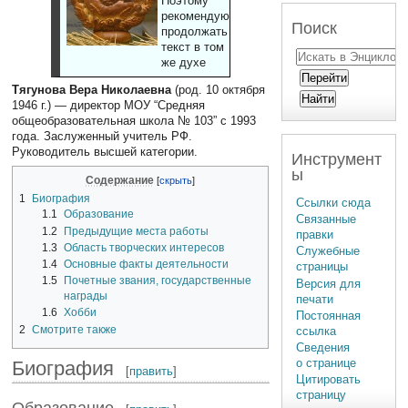
Поэтому
рекомендуют
Поиск
продолжать
текст в том
же духе
Тягунова Вера Николаевна
(род. 10 октября
1946 г.) — директор МОУ “Средняя
общеобразовательная школа № 103” с 1993
года. Заслуженный учитель РФ.
Руководитель высшей категории.
Инструмент
ы
Содержание
1
Биография
Ссылки сюда
1.1
Образование
Связанные
1.2
Предыдущие места работы
правки
1.3
Область творческих интересов
Служебные
1.4
Основные факты деятельности
страницы
1.5
Почетные звания, государственные
Версия для
награды
печати
1.6
Хобби
Постоянная
2
Смотрите также
ссылка
Сведения
о странице
Биография
[
править
]
Цитировать
страницу
Образование