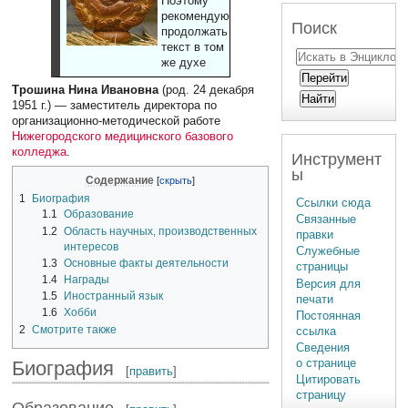
Поэтому
рекомендуют
Поиск
продолжать
текст в том
же духе
Трошина Нина Ивановна
(род. 24 декабря
1951 г.) — заместитель директора по
организационно-методической работе
Нижегородского медицинского базового
колледжа
.
Инструмент
ы
Содержание
1
Биография
Ссылки сюда
1.1
Образование
Связанные
1.2
Область научных, производственных
правки
интересов
Служебные
1.3
Основные факты деятельности
страницы
1.4
Награды
Версия для
1.5
Иностранный язык
печати
1.6
Хобби
Постоянная
2
Смотрите также
ссылка
Сведения
о странице
Биография
[
править
]
Цитировать
страницу
Образование