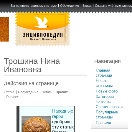
Вы не представились системе
Обсуждение
Вклад
Создать учётную запис
Трошина Нина
Навигация
Ивановна
Главная
страница
Новые
Действия на странице
страницы
Новые фото
Статья
Обсуждение
Читать
Править
Категории
История
контента
Свежие правки
Народные
Популярные
герои
страницы
одобряют
Правила
эту статью