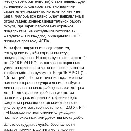
месту своего жительства) с заявлением. Для
успешного исхода желательно наличие
свидетелей инцидента, но если их нет - не
беда. Жалоба все равно будет направлена в
отдел лицензионно-разрешительной работы
округа, где зарегистрировано охранное
предприятие, на сотрудника которого вы
жалуетесь. По каждому обращению ОЛРР
проводит проверку ЧОПа.
Если факт нарушения подтвердится,
сотруднику службы охраны вынесут
предупреждение. И оштрафуют согласно п. 4
ст. 20.16 КоАП РФ: за «оказание охранных
услуг с нарушением установленных законом
требований» - на сумму от 10 до 15 МРОТ (1-
1,5 тыс. руб.). Если в течение года охранник
получит второе предупреждение, он будет
лишен права на свою работу на срок до трех
лет. Если охранник требовал досмотра
вещей и угрожал применить физическую
силу или применил ее, он может понести
уголовную ответственность по ст. 203 УК РФ
- «Превышение полномочий служащими
частных охранных или детективных служб».
За это сотрудник службы безопасности
рискует получить до пяти лет лишения