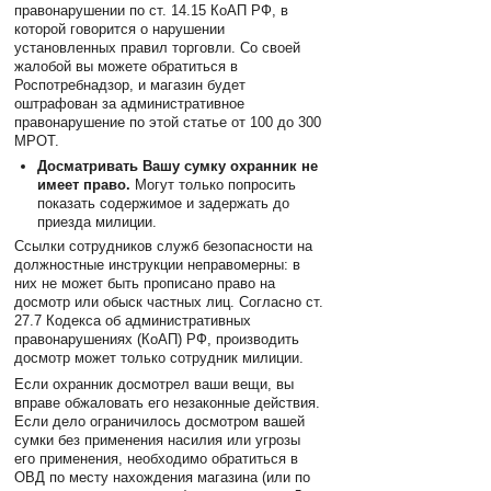
правонарушении по ст. 14.15 КоАП РФ, в
которой говорится о нарушении
установленных правил торговли. Со своей
жалобой вы можете обратиться в
Роспотребнадзор, и магазин будет
оштрафован за административное
правонарушение по этой статье от 100 до 300
МРОТ.
Досматривать Вашу сумку охранник не
имеет право.
Могут только попросить
показать содержимое и задержать до
приезда милиции.
Ссылки сотрудников служб безопасности на
должностные инструкции неправомерны: в
них не может быть прописано право на
досмотр или обыск частных лиц. Согласно ст.
27.7 Кодекса об административных
правонарушениях (КоАП) РФ, производить
досмотр может только сотрудник милиции.
Если охранник досмотрел ваши вещи, вы
вправе обжаловать его незаконные действия.
Если дело ограничилось досмотром вашей
сумки без применения насилия или угрозы
его применения, необходимо обратиться в
ОВД по месту нахождения магазина (или по