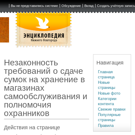
Вы не представились системе
Обсуждение
Вклад
Создать учётную запис
Незаконность
Навигация
требований о сдаче
Главная
страница
сумок на хранение в
Новые
магазинах
страницы
Новые фото
самообслуживания и
Категории
полномочия
контента
Свежие правки
охранников
Популярные
страницы
Правила
Действия на странице