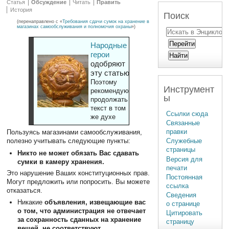
Статья
Обсуждение
Читать
Править
История
Поиск
(перенаправлено с «
Требования сдачи сумок на хранение в
магазинах самообслуживания и полномочия охраны
»)
Народные
герои
одобряют
эту статью
Поэтому
Инструмент
рекомендуют
ы
продолжать
текст в том
Ссылки сюда
же духе
Связанные
правки
Пользуясь магазинами самообслуживания,
Служебные
полезно учитывать следующие пункты:
страницы
Никто не может обязать Вас сдавать
Версия для
сумки в камеру хранения.
печати
Это нарушение Ваших конституционных прав.
Постоянная
Могут предложить или попросить. Вы можете
ссылка
отказаться.
Сведения
Никакие
объявления, извещающие вас
о странице
о том, что администрация не отвечает
Цитировать
за сохранность сданных на хранение
страницу
вещей, не соответствуют