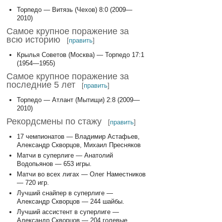
Торпедо — Витязь (Чехов) 8:0 (2009—
2010)
Самое крупное поражение за
всю историю
[
править
]
Крылья Советов (Москва) — Торпедо 17:1
(1954—1955)
Самое крупное поражение за
последние 5 лет
[
править
]
Торпедо — Атлант (Мытищи) 2:8 (2009—
2010)
Рекордсмены по стажу
[
править
]
17 чемпионатов — Владимир Астафьев,
Александр Скворцов, Михаил Пресняков
Матчи в суперлиге — Анатолий
Водопьянов — 653 игры.
Матчи во всех лигах — Олег Наместников
— 720 игр.
Лучший снайпер в суперлиге —
Александр Скворцов — 244 шайбы.
Лучший ассистент в суперлиге —
Александр Скворцов — 204 голевые