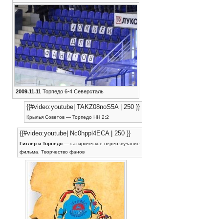
2009.11.11
Торпедо 6-4 Северсталь
{{#video:youtube| TAKZ08noS5A | 250 }}
Крылья Советов — Торпедо НН 2:2
{{#video:youtube| Nc0hppl4ECA | 250 }}
Гитлер и Торпедо
— сатирическое переозвучание
фильма. Творчество фанов