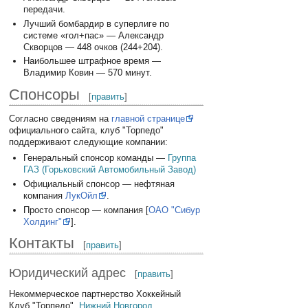
передачи.
Лучший бомбардир в суперлиге по
системе «гол+пас» — Александр
Скворцов — 448 очков (244+204).
Наибольшее штрафное время —
Владимир Ковин — 570 минут.
Спонсоры
[
править
]
Согласно сведениям на
главной странице
официального сайта, клуб "Торпедо"
поддерживают следующие компании:
Генеральный спонсор команды —
Группа
ГАЗ (Горьковский Автомобильный Завод)
Официальный спонсор — нефтяная
компания
ЛукОйл
.
Просто спонсор — компания [
ОАО "Сибур
Холдинг"
].
Контакты
[
править
]
Юридический адрес
[
править
]
Некоммерческое партнерство Хоккейный
Клуб "Торпедо",
Нижний Новгород
.