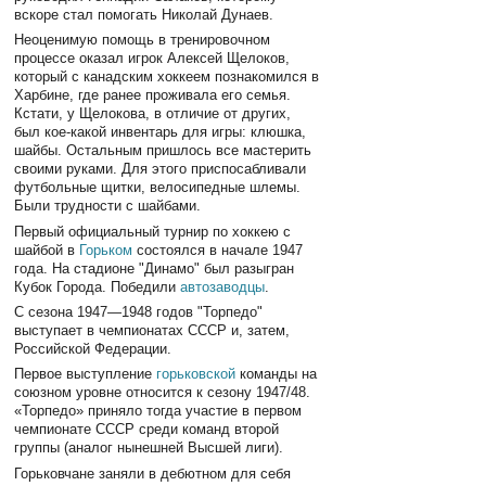
вскоре стал помогать Николай Дунаев.
Неоценимую помощь в тренировочном
процессе оказал игрок Алексей Щелоков,
который с канадским хоккеем познакомился в
Харбине, где ранее проживала его семья.
Кстати, у Щелокова, в отличие от других,
был кое-какой инвентарь для игры: клюшка,
шайбы. Остальным пришлось все мастерить
своими руками. Для этого приспосабливали
футбольные щитки, велосипедные шлемы.
Были трудности с шайбами.
Первый официальный турнир по хоккею с
шайбой в
Горьком
состоялся в начале 1947
года. На стадионе "Динамо" был разыгран
Кубок Города. Победили
автозаводцы
.
С сезона 1947—1948 годов "Торпедо"
выступает в чемпионатах СССР и, затем,
Российской Федерации.
Первое выступление
горьковской
команды на
союзном уровне относится к сезону 1947/48.
«Торпедо» приняло тогда участие в первом
чемпионате СССР среди команд второй
группы (аналог нынешней Высшей лиги).
Горьковчане заняли в дебютном для себя