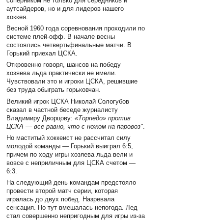
соперником не только для середняков и
аутсайдеров, но и для лидеров нашего
хоккея.
Весной 1960 года соревнования проходили по
системе плей-офф. В начале весны
состоялись четвертьфинальные матчи. В
Горький приехал ЦСКА.
Откровенно говоря, шансов на победу
хозяева льда практически не имели.
Чувствовали это и игроки ЦСКА, решившие
без труда обыграть горьковчан.
Великий игрок ЦСКА Николай Сологубов
сказал в частной беседе журналисту
Владимиру Дворцову:
«Торпедо» против
ЦСКА — все равно, что с ножом на паровоз"
.
Но маститый хоккеист не рассчитал силу
молодой команды — Горький выиграл 6:5,
причем по ходу игры хозяева льда вели и
вовсе с неприличным для ЦСКА счетом —
6:3.
На следующий день командам предстояло
провести второй матч серии, которая
игралась до двух побед. Назревала
сенсация. Но тут вмешалась непогода. Лед
стал совершенно непригодным для игры из-за