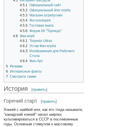
4.5
Интернет-ресурсы
4.5.1
Официальный сайт
4.5.2
Официальный блог клуба
4.5.3
Магазин атрибутики
4.5.4
Фотогалерея
4.5.5
Гостевая книга
4.5.6
Форум ХК "Торпедо"
4.6
Фан-клуб
4.6.1
Torpedo Ultras
4.6.2
Устав Фан-клуба
4.6.3
Изображения для Рабочего
Стола
4.6.4
Фан-Арт
5
Речевки
6
Интересные факты
7
Смотрите также
История
[
править
]
Горячий старт
[
править
]
Хоккей с шайбой или, как его тогда называли,
"канадский хоккей" начал широко
культивироваться в СССР в послевоенные
годы. Основным стимулом к массовому