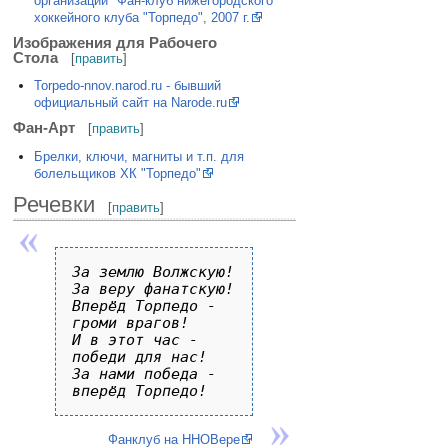
организации "Фан-клуб нижегородского
хоккейного клуба "Торпедо", 2007 г.
Изображения для Рабочего
Стола
[
править
]
Torpedo-nnov.narod.ru - бывший
официальный сайт на Narode.ru
Фан-Арт
[
править
]
Брелки, ключи, магниты и т.п. для
болельщиков ХК "Торпедо"
Речевки
[
править
]
За землю Волжскую!

За веру фанатскую!

Вперёд Торпедо - 
громи врагов!

И в этот час - 
победи для нас!

За нами победа - 
Фанклуб на ННОВере