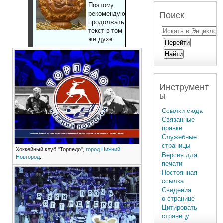
Поэтому
рекомендуют
Поиск
продолжать
текст в том
же духе
Инструмент
ы
Ссылки сюда
Связанные
правки
Служебные
страницы
Хоккейный клуб "Торпедо",
город Нижний
Версия для
Новгород
.
печати
Постоянная
ссылка
Сведения
о странице
Цитировать
страницу