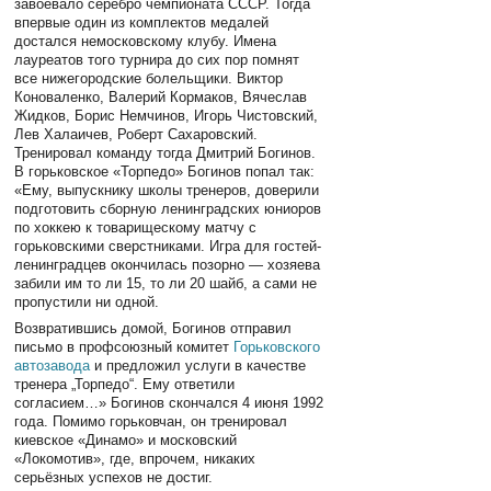
завоевало серебро чемпионата СССР. Тогда
впервые один из комплектов медалей
достался немосковскому клубу. Имена
лауреатов того турнира до сих пор помнят
все нижегородские болельщики. Виктор
Коноваленко, Валерий Кормаков, Вячеслав
Жидков, Борис Немчинов, Игорь Чистовский,
Лев Халаичев, Роберт Сахаровский.
Тренировал команду тогда Дмитрий Богинов.
В горьковское «Торпедо» Богинов попал так:
«Ему, выпускнику школы тренеров, доверили
подготовить сборную ленинградских юниоров
по хоккею к товарищескому матчу с
горьковскими сверстниками. Игра для гостей-
ленинградцев окончилась позорно — хозяева
забили им то ли 15, то ли 20 шайб, а сами не
пропустили ни одной.
Возвратившись домой, Богинов отправил
письмо в профсоюзный комитет
Горьковского
автозавода
и предложил услуги в качестве
тренера „Торпедо“. Ему ответили
согласием…» Богинов скончался 4 июня 1992
года. Помимо горьковчан, он тренировал
киевское «Динамо» и московский
«Локомотив», где, впрочем, никаких
серьёзных успехов не достиг.