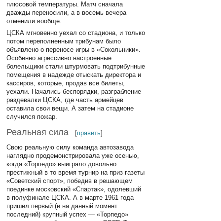
плюсовой температуры. Матч сначала
дважды переносили, а в восемь вечера
отменили вообще.
ЦСКА мгновенно уехал со стадиона, и только
потом переполненным трибунам было
объявлено о переносе игры в «Сокольники».
Особенно агрессивно настроенные
болельщики стали штурмовать подтрибунные
помещения в надежде отыскать директора и
кассиров, которые, продав все билеты,
уехали. Начались беспорядки, разграбление
раздевалки ЦСКА, где часть армейцев
оставила свои вещи. А затем на стадионе
случился пожар.
Реальная сила
[
править
]
Свою реальную силу команда автозавода
наглядно продемонстрировала уже осенью,
когда «Торпедо» выиграло довольно
престижный в то время турнир на приз газеты
«Советский спорт», победив в решающем
поединке московский «Спартак», одолевший
в полуфинале ЦСКА. А в марте 1961 года
пришел первый (и на данный момент
последний) крупный успех — «Торпедо»