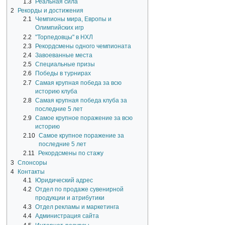
1.3
Реальная сила
2
Рекорды и достижения
2.1
Чемпионы мира, Европы и
Олимпийских игр
2.2
"Торпедовцы" в НХЛ
2.3
Рекордсмены одного чемпионата
2.4
Завоеванные места
2.5
Специальные призы
2.6
Победы в турнирах
2.7
Самая крупная победа за всю
историю клуба
2.8
Самая крупная победа клуба за
последние 5 лет
2.9
Самое крупное поражение за всю
историю
2.10
Самое крупное поражение за
последние 5 лет
2.11
Рекордсмены по стажу
3
Спонсоры
4
Контакты
4.1
Юридический адрес
4.2
Отдел по продаже сувенирной
продукции и атрибутики
4.3
Отдел рекламы и маркетинга
4.4
Администрация сайта