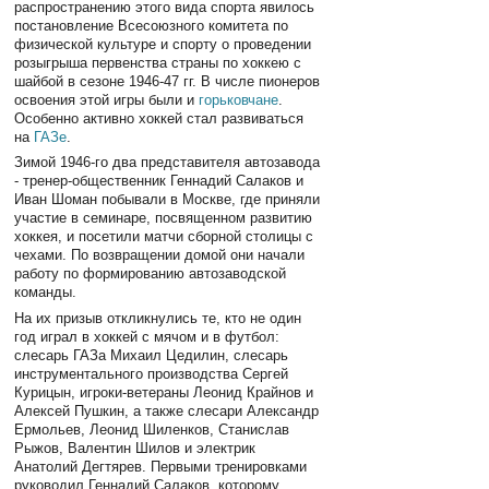
распространению этого вида спорта явилось
постановление Всесоюзного комитета по
физической культуре и спорту о проведении
розыгрыша первенства страны по хоккею с
шайбой в сезоне 1946-47 гг. В числе пионеров
освоения этой игры были и
горьковчане
.
Особенно активно хоккей стал развиваться
на
ГАЗе
.
Зимой 1946-го два представителя автозавода
- тренер-общественник Геннадий Салаков и
Иван Шоман побывали в Москве, где приняли
участие в семинаре, посвященном развитию
хоккея, и посетили матчи сборной столицы с
чехами. По возвращении домой они начали
работу по формированию автозаводской
команды.
На их призыв откликнулись те, кто не один
год играл в хоккей с мячом и в футбол:
слесарь ГАЗа Михаил Цедилин, слесарь
инструментального производства Сергей
Курицын, игроки-ветераны Леонид Крайнов и
Алексей Пушкин, а также слесари Александр
Ермольев, Леонид Шиленков, Станислав
Рыжов, Валентин Шилов и электрик
Анатолий Дегтярев. Первыми тренировками
руководил Геннадий Салаков, которому