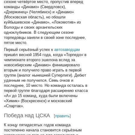
сезоне четвёртое место, пропустив вперед
команды «Динамо» (Свердловск),
«Дзержинец» (Челябинск) и «Динамо»
(Московская область), но обошли
куйбышевское «Динамо», «Локомотив» из
Вологды и своих архангельских
одноклубников. В следующем сезоне
торпедовцы заняли в своей зоне последнее,
пятое место.
Первый серьёзный успех к
автозаводцам
пришёл весной 1954 года, когда «Торпедо» в
чемпионате второго эшелона вслед за
новосибирским «Динамо» финишировало
вторым и получило право играть в первой
группе (аналог нынешней Суперлиги). Дебют
удачным не получился. Семь очков и
последнее, 10 место. Но команда осталась в
первой группе благодаря расширению класса
«А» до 15 команд, куда были включены
«Химик» (Воскресенск) и московский
«Спартак».
Победа над ЦСКА
[
править
]
К концу пятидесятых годов команда
постепенно начала становится серьёзным