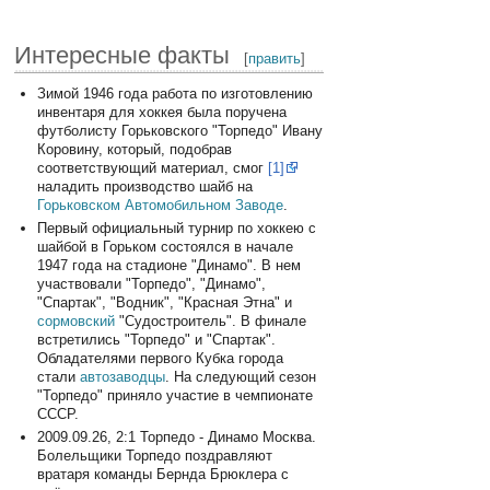
Интересные факты
[
править
]
Зимой 1946 года работа по изготовлению
инвентаря для хоккея была поручена
футболисту Горьковского "Торпедо" Ивану
Коровину, который, подобрав
соответствующий материал, смог
[1]
наладить производство шайб на
Горьковском Автомобильном Заводе
.
Первый официальный турнир по хоккею с
шайбой в Горьком состоялся в начале
1947 года на стадионе "Динамо". В нем
участвовали "Торпедо", "Динамо",
"Спартак", "Водник", "Красная Этна" и
сормовский
"Судостроитель". В финале
встретились "Торпедо" и "Спартак".
Обладателями первого Кубка города
стали
автозаводцы
. На следующий сезон
"Торпедо" приняло участие в чемпионате
СССР.
2009.09.26, 2:1 Торпедо - Динамо Москва.
Болельщики Торпедо поздравляют
вратаря команды Бернда Брюклера с