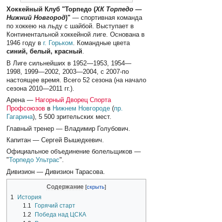
Хоккейный Клуб "Торпедо (
ХК Торпедо —
Нижний Новгород
)"
— спортивная команда
по хоккею на льду с шайбой. Выступает в
Континентальной хоккейной лиге. Основана в
1946 году в
г. Горьком
. Командные цвета
синий, белый, красный
.
В Лиге сильнейших в 1952—1953, 1954—
1998, 1999—2002, 2003—2004, с 2007-по
настоящее время. Всего 52 сезона (на начало
сезона 2010—2011 гг.).
Арена —
Нагорный Дворец Спорта
Профсоюзов
в
Нижнем Новгороде
(
пр.
Гагарина
), 5 500 зрительских мест.
Главный тренер — Владимир Голубович.
Капитан — Сергей Вышедкевич.
Официальное объединение болельщиков —
"
Торпедо Ультрас
".
Дивизион — Дивизион Тарасова.
Содержание
1
История
1.1
Горячий старт
1.2
Победа над ЦСКА