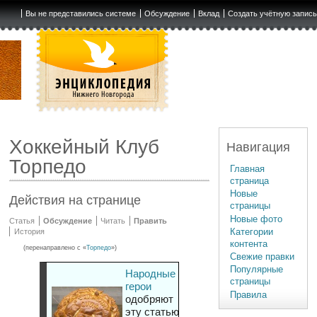
Вы не представились системе
Обсуждение
Вклад
Создать учётную запис
Хоккейный Клуб
Навигация
Торпедо
Главная
страница
Новые
Действия на странице
страницы
Новые фото
Статья
Обсуждение
Читать
Править
Категории
История
контента
(перенаправлено с «
Торпедо
»)
Свежие правки
Популярные
Народные
страницы
герои
Правила
одобряют
эту статью