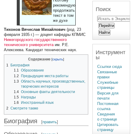
Поэтому
рекомендуют
Поиск
продолжать
текст в том
же духе
Тихонов Вячеслав Михайлович
(род. 23
февраля 1935 г.) — доцент кафедры КПМИС
Нижегородского государственного
технического университета
им. Р.Е.
Алексеева. Кандидат технических наук.
Инструмент
ы
Содержание
1
Биография
Ссылки сюда
1.1
Образование
Связанные
1.2
Предыдущие места работы
правки
1.3
Область научных, производственных,
Служебные
творческих интересов
страницы
1.4
Основные факты деятельности
Версия для
1.5
Награды
печати
1.6
Иностранный язык
Постоянная
2
Смотрите также
ссылка
Сведения
о странице
Биография
[
править
]
Цитировать
страницу
Образование