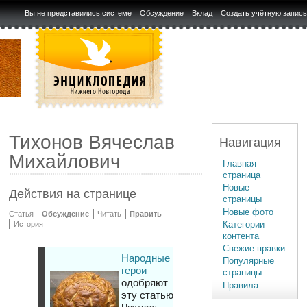
Вы не представились системе
Обсуждение
Вклад
Создать учётную запис
Тихонов Вячеслав
Навигация
Михайлович
Главная
страница
Новые
Действия на странице
страницы
Новые фото
Статья
Обсуждение
Читать
Править
Категории
История
контента
Свежие правки
Народные
Популярные
герои
страницы
одобряют
Правила
эту статью