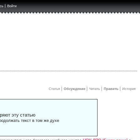
сь
Войти
Статья
Обсуждение
Читать
Править
История
ряют эту статью
одолжать текст в том же духе