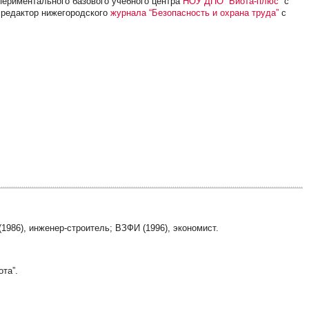
спериментального базового учебного центра
НОУ ДПО “Биота-плюс”
с
й редактор нижегородского
журнала “Безопасность и охрана труда”
с
(1986), инженер-строитель; ВЗФИ (1996), экономист.
ота”.