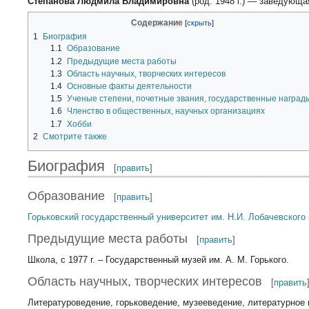
Степанова Людмила Владимировна
(род. 1948 г.) — заведующ
Содержание
1
Биография
1.1
Образование
1.2
Предыдущие места работы
1.3
Область научных, творческих интересов
1.4
Основные факты деятельности
1.5
Ученые степени, почетные звания, государственные наград
1.6
Членство в общественных, научных организациях
1.7
Хобби
2
Смотрите также
Биография
[
править
]
Образование
[
править
]
Горьковский государственный университет им. Н.И. Лобачевского
Предыдущие места работы
[
править
]
Школа, с 1977 г. – Государственный музей им. А. М. Горького.
Область научных, творческих интересов
[
править
Литературоведение, горьковедение, музееведение, литературное 