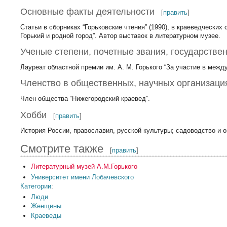
Основные факты деятельности
[
править
]
Статьи в сборниках “Горьковские чтения” (1990), в краеведческих
Горький и родной город”. Автор выставок в литературном музее.
Ученые степени, почетные звания, государстве
Лауреат областной премии им. А. М. Горького “За участие в межд
Членство в общественных, научных организаци
Член общества “Нижегородский краевед”.
Хобби
[
править
]
История России, православия, русской культуры; садоводство и 
Смотрите также
[
править
]
Литературный музей А.М.Горького
Университет имени Лобачевского
Категории
:
Люди
Женщины
Краеведы