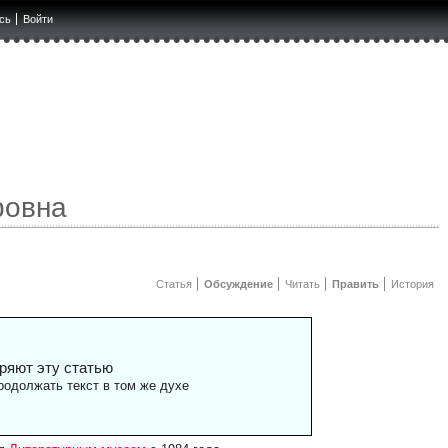
сь
Войти
ровна
Статья
Обсуждение
Читать
Править
История
ряют эту статью
одолжать текст в том же духе