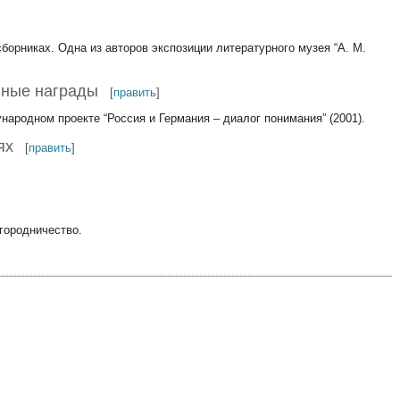
 сборниках. Одна из авторов экспозиции литературного музея “А. М.
нные награды
[
править
]
ународном проекте “Россия и Германия – диалог понимания” (2001).
ях
[
править
]
огородничество.