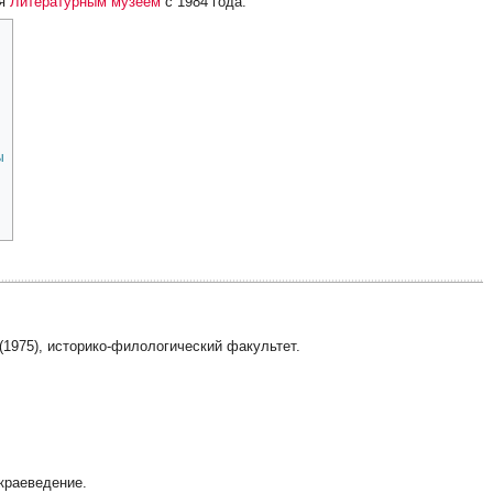
ая
Литературным музеем
с 1984 года.
ы
(1975), историко-филологический факультет.
]
краеведение.