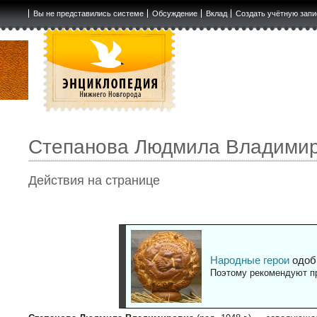
Вы не представились системе
Обсуждение
Вклад
Создать учётную запи
Степанова Людмила Владими
Действия на странице
Народные герои
одоб
Поэтому рекомендуют пр