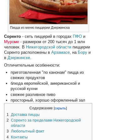
Пицца из меню пиццерии Дзержинска
Соренто
- сеть пиццерий в городах
ПФО
и
Муроме
- размером от 200 тысяч до 1 млн
человек. В
Нижегородской области
пиццерии
Соренто расположены в
Арзамасе
, на
Бору
и
в
Дзержинске
.
Отличительные особенности:
приготовленная "по канонам" пицца из
свежих продуктов
блюда европейской, американской и
русской кухни
свежее разливное пиво
просторный, хорошо оформленный зал
Содержание
1
Доставка пиццы
2
Соренто за пределами Нижегородской
области
3
Любопытный факт
4
Контакты