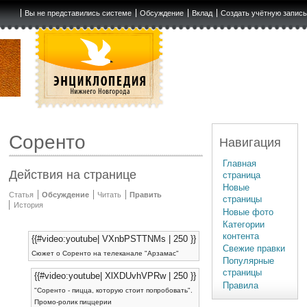
Вы не представились системе
Обсуждение
Вклад
Создать учётную запис
Соренто
Навигация
Главная
Действия на странице
страница
Новые
Статья
Обсуждение
Читать
Править
страницы
История
Новые фото
Категории
контента
{{#video:youtube| VXnbPSTTNMs | 250 }}
Свежие правки
Сюжет о Соренто на телеканале "Арзамас"
Популярные
страницы
{{#video:youtube| XlXDUvhVPRw | 250 }}
Правила
"Соренто - пицца, которую стоит попробовать".
Промо-ролик пиццерии