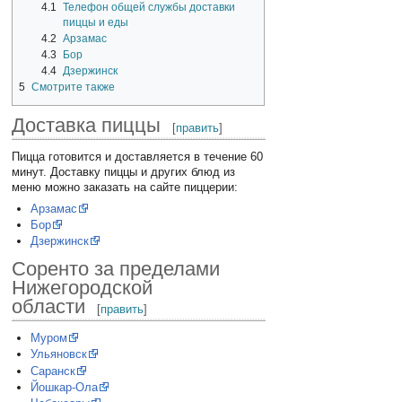
4.1
Телефон общей службы доставки
пиццы и еды
4.2
Арзамас
4.3
Бор
4.4
Дзержинск
5
Смотрите также
Доставка пиццы
[
править
]
Пицца готовится и доставляется в течение 60
минут. Доставку пиццы и других блюд из
меню можно заказать на сайте пиццерии:
Арзамас
Бор
Дзержинск
Соренто за пределами
Нижегородской
области
[
править
]
Муром
Ульяновск
Саранск
Йошкар-Ола