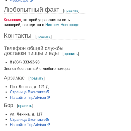
Чебоксары
Любопытный факт
[
править
]
Компания
, которой управляется сеть
пиццерий, находится в
Нижнем Новгороде
.
Контакты
[
править
]
Телефон общей службы
доставки пиццы и еды
[
править
]
8 (804) 333-93-93
Звонок бесплатный с любого номера
Арзамас
[
править
]
Пр-т Ленина, д. 121 Д
Страница Вконтакте
На сайте TripAdvisor
Бор
[
править
]
ул. Ленина, д. 117
Страница Вконтакте
На сайте TripAdvisor