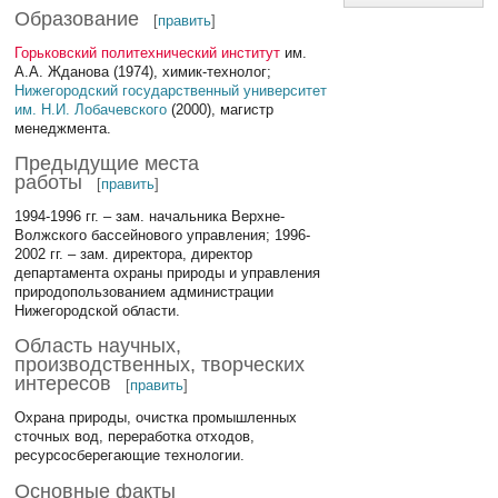
Образование
[
править
]
Горьковский политехнический институт
им.
А.А. Жданова (1974), химик-технолог;
Нижегородский государственный университет
им. Н.И. Лобачевского
(2000), магистр
менеджмента.
Предыдущие места
работы
[
править
]
1994-1996 гг. – зам. начальника Верхне-
Волжского бассейнового управления; 1996-
2002 гг. – зам. директора, директор
департамента охраны природы и управления
природопользованием администрации
Нижегородской области.
Область научных,
производственных, творческих
интересов
[
править
]
Охрана природы, очистка промышленных
сточных вод, переработка отходов,
ресурсосберегающие технологии.
Основные факты