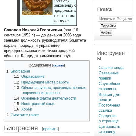
Поэтому
рекомендуют
Поиск
продолжать
текст в том
же духе
Соколов Николай Георгиевич
(род. 16
сентября 1952 г.) — до декабря 2006 года
занимал должность руководителя Комитета
охраны природы и управления
природопользованием Нижегородской
Инструмент
области. Кандидат химических наук .
ы
Содержание
Ссылки сюда
1
Биография
Связанные
1.1
Образование
правки
1.2
Предыдущие места работы
Служебные
1.3
Область научных, производственных,
страницы
творческих интересов
Версия для
1.4
Основные факты деятельности
печати
1.5
Иностранный язык
Постоянная
1.6
Хобби
ссылка
2
Смотрите также
Сведения
о странице
Биография
Цитировать
[
править
]
страницу