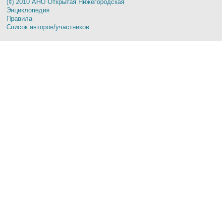
(¢) 2010 АНО Открытая Нижегородская
Энциклопедия
Правила
Список авторов/участников