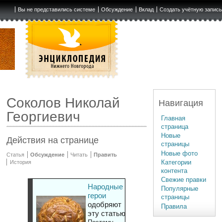
Вы не представились системе
Обсуждение
Вклад
Создать учётную запис
Соколов Николай
Навигация
Георгиевич
Главная
страница
Новые
Действия на странице
страницы
Новые фото
Статья
Обсуждение
Читать
Править
Категории
История
контента
Свежие правки
Народные
Популярные
герои
страницы
одобряют
Правила
эту статью