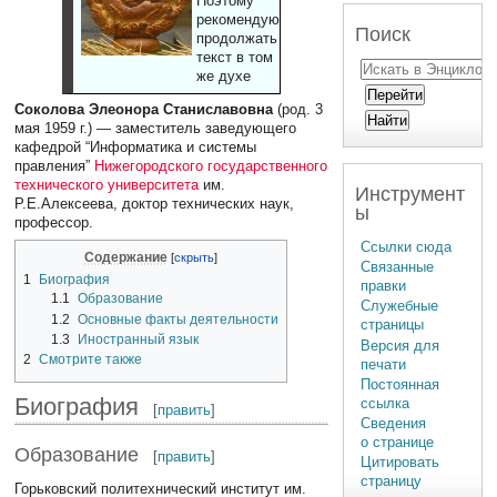
Поэтому
рекомендуют
Поиск
продолжать
текст в том
же духе
Соколова Элеонора Станиславовна
(род. 3
мая 1959 г.) — заместитель заведующего
кафедрой “Информатика и системы
правления”
Нижегородского государственного
технического университета
им.
Инструмент
Р.Е.Алексеева, доктор технических наук,
ы
профессор.
Ссылки сюда
Содержание
Связанные
1
Биография
правки
1.1
Образование
Служебные
1.2
Основные факты деятельности
страницы
1.3
Иностранный язык
Версия для
2
Смотрите также
печати
Постоянная
Биография
ссылка
[
править
]
Сведения
о странице
Образование
[
править
]
Цитировать
страницу
Горьковский политехнический институт им.