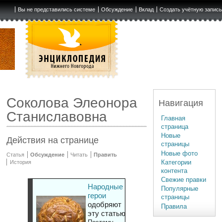
Вы не представились системе
Обсуждение
Вклад
Создать учётную запис
Соколова Элеонора
Навигация
Станиславовна
Главная
страница
Новые
Действия на странице
страницы
Новые фото
Статья
Обсуждение
Читать
Править
Категории
История
контента
Свежие правки
Народные
Популярные
герои
страницы
одобряют
Правила
эту статью