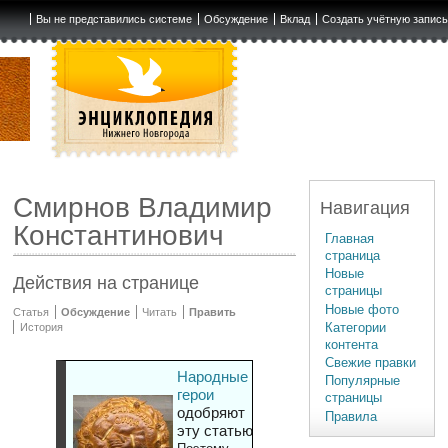
Вы не представились системе
Обсуждение
Вклад
Создать учётную запис
Смирнов Владимир
Навигация
Константинович
Главная
страница
Новые
Действия на странице
страницы
Новые фото
Статья
Обсуждение
Читать
Править
Категории
История
контента
Свежие правки
Народные
Популярные
герои
страницы
одобряют
Правила
эту статью