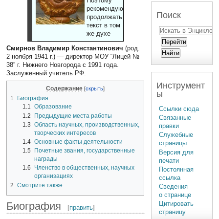
Поэтому
рекомендуют
Поиск
продолжать
текст в том
же духе
Смирнов Владимир Константинович
(род.
2 ноября 1941 г.) — директор МОУ “Лицей №
38” г. Нижнего Новгорода с 1991 года.
Заслуженный учитель РФ.
Инструмент
Содержание
ы
1
Биография
1.1
Образование
Ссылки сюда
1.2
Предыдущие места работы
Связанные
1.3
Область научных, производственных,
правки
творческих интересов
Служебные
1.4
Основные факты деятельности
страницы
1.5
Почетные звания, государственные
Версия для
награды
печати
1.6
Членство в общественных, научных
Постоянная
организациях
ссылка
2
Смотрите также
Сведения
о странице
Биография
Цитировать
[
править
]
страницу