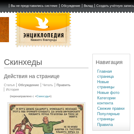
Вы не представились системе
Обсуждение
Вклад
Создать учётную запис
Скинхеды
Навигация
Главная
Действия на странице
страница
Новые
Статья
Обсуждение
Читать
Править
страницы
История
Новые фото
(перенаправлено с «
Скинхэды
»)
Категории
контента
Свежие правки
Популярные
страницы
Правила