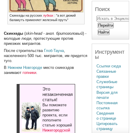
Поиск
Скинхеды на русских
лубках
: "а вот дюжий
баламутъ применяет железный прутъ"
Скинхеды
(
skin-head - англ. бритоголовый
) -
молодые люди, протестующие против
приезжих мигрантов.
После строительства
Глоб-Тауна
,
Инструмент
населенного 500 тыс. мигрантов, им придется
ы
туго.
Ссылки сюда
В
Нижнем Новгороде
место скинхэдов
Связанные
занимают
гопники
.
правки
Служебные
страницы
Это
Версия для
незаконченная
печати
статья!
Постоянная
Вы поможете
ссылка
развитию
Сведения
проекта, если
о странице
пополните
Цитировать
статью хорошей
страницу
Нижегородской