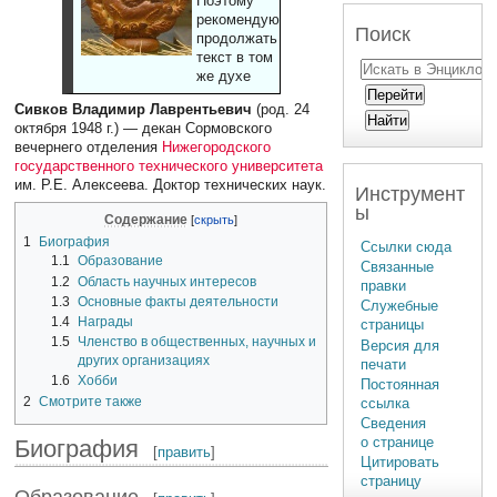
Поэтому
рекомендуют
Поиск
продолжать
текст в том
же духе
Сивков Владимир Лаврентьевич
(род. 24
октября 1948 г.) — декан Сормовского
вечернего отделения
Нижегородского
государственного технического университета
им. Р.Е. Алексеева. Доктор технических наук.
Инструмент
ы
Содержание
1
Биография
Ссылки сюда
1.1
Образование
Связанные
1.2
Область научных интересов
правки
1.3
Основные факты деятельности
Служебные
1.4
Награды
страницы
1.5
Членство в общественных, научных и
Версия для
других организациях
печати
1.6
Хобби
Постоянная
2
Смотрите также
ссылка
Сведения
о странице
Биография
[
править
]
Цитировать
страницу
Образование