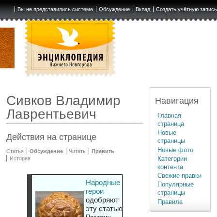
Вы не представились системе
Обсуждение
Вклад
Создать учётную запис
Сивков Владимир
Навигация
Лаврентьевич
Главная
страница
Новые
Действия на странице
страницы
Новые фото
Статья
Обсуждение
Читать
Править
Категории
История
контента
Свежие правки
Народные
Популярные
герои
страницы
одобряют
Правила
эту статью