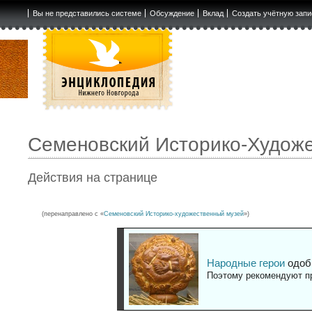
Вы не представились системе
Обсуждение
Вклад
Создать учётную запи
Семеновский Историко-Худож
Действия на странице
(перенаправлено с «
Семеновский Историко-художественный музей
»)
Народные герои
одоб
Поэтому рекомендуют пр