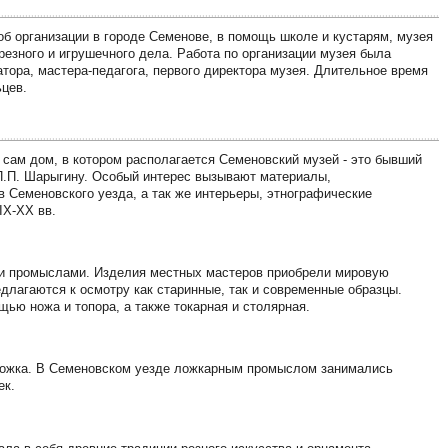
б организации в городе Семенове, в помощь школе и кустарям, музея
резного и игрушечного дела. Работа по организации музея была
атора, мастера-педагога, первого директора музея. Длительное время
ьцев.
а сам дом, в котором располагается Семеновский музей - это бывший
П.П. Шарыгину. Особый интерес вызывают материалы,
в Семеновского уезда, а так же интерьеры, этнографические
IХ-ХХ вв.
ми промыслами. Изделия местных мастеров приобрели мировую
едлагаются к осмотру как старинные, так и современные образцы.
ью ножа и топора, а также токарная и столярная.
ложка. В Семеновском уезде ложкарным промыслом занимались
ек.