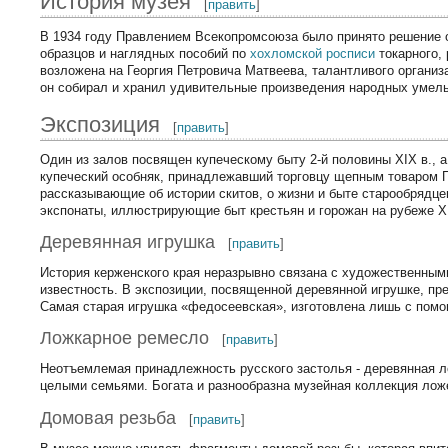
История музея
[
править
]
В 1934 году Правлением Всекопромсоюза было принято решение о
образцов и наглядных пособий по
хохломской росписи
токарного, 
возложена на Георгия Петровича Матвеева, талантливого организ
он собирал и хранил удивительные произведения народных умел
Экспозиция
[
править
]
Один из залов посвящен купеческому быту 2-й половины XIX в., 
купеческий особняк, принадлежавший торговцу щепным товаром 
рассказывающие об истории скитов, о жизни и быте старообрядце
экспонаты, иллюстрирующие быт крестьян и горожан на рубеже Х
Деревянная игрушка
[
править
]
История керженского края неразрывно связана с художественны
известность. В экспозиции, посвященной деревянной игрушке, пр
Самая старая игрушка «федосеевская», изготовлена лишь с помощ
Ложкарное ремесло
[
править
]
Неотъемлемая принадлежность русского застолья - деревянная 
целыми семьями. Богата и разнообразна музейная коллекция лож
Домовая резьба
[
править
]