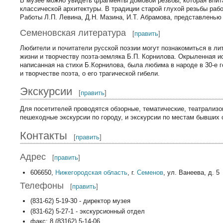
В музее можно увидеть фрагменты домовой резьбы, которая впита
классической архитектуры. В традиции старой глухой резьбы ра
Работы Л.П. Левина, Д.Н. Мазина, И.Т. Абрамова, представленью
Семеновская литература
[
править
]
Любители и почитатели русской поэзии могут познакомиться в ли
жизни и творчеству поэта-земляка Б.П. Корнилова. Окрыленна
написанная на стихи Б.Корнилова, была любима в народе в 30-е 
и творчестве поэта, о его трагической гибели.
Экскурсии
[
править
]
Для посетителей проводятся обзорные, тематические, театрализо
пешеходные экскурсии по городу, и экскурсии по местам бывших 
Контакты
[
править
]
Адрес
[
править
]
606650,
Нижегородская область
, г.
Семенов
, ул. Ванеева, д. 5
Телефоны
[
править
]
(831-62) 5-19-30 - директор музея
(831-62) 5-27-1 - экскурсионный отдел
факс: 8 (83162) 5-14-06