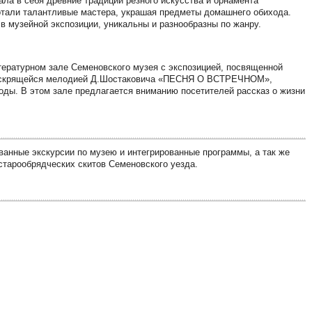
ла в себя древние традиции резного искусства и орнамента
ботали талантливые мастера, украшая предметы домашнего обихода.
 в музейной экспозиции, уникальны и разнообразны по жанру.
тературном зале Семеновского музея с экспозицией, посвященной
я искрящейся мелодией Д.Шостаковича «ПЕСНЯ О ВСТРЕЧНОМ»,
годы. В этом зале предлагается вниманию посетителей рассказ о жизни
ванные экскурсии по музею и интегрированные программы, а так же
старообрядческих скитов Семеновского уезда.