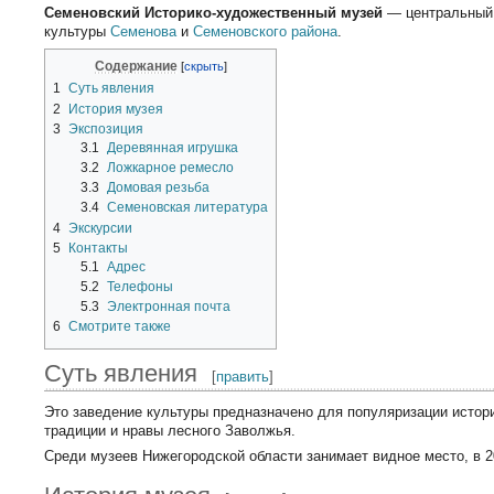
Семеновский Историко-художественный музей
— центральный 
культуры
Семенова
и
Семеновского района
.
Содержание
1
Суть явления
2
История музея
3
Экспозиция
3.1
Деревянная игрушка
3.2
Ложкарное ремесло
3.3
Домовая резьба
3.4
Семеновская литература
4
Экскурсии
5
Контакты
5.1
Адрес
5.2
Телефоны
5.3
Электронная почта
6
Смотрите также
Суть явления
[
править
]
Это заведение культуры предназначено для популяризации истор
традиции и нравы лесного Заволжья.
Среди музеев Нижегородской области занимает видное место, в 2