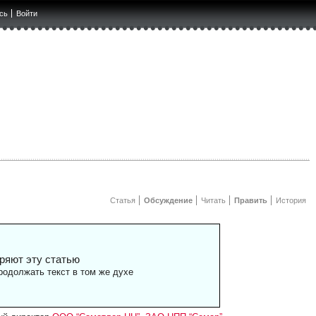
сь
Войти
Статья
Обсуждение
Читать
Править
История
ряют эту статью
одолжать текст в том же духе