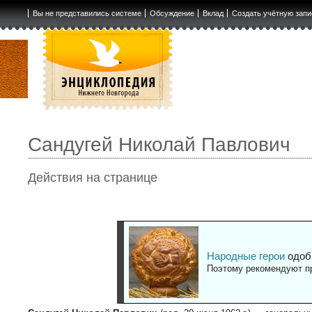
Вы не представились системе
Обсуждение
Вклад
Создать учётную запи
Сандугей Николай Павлович
Действия на странице
Народные герои
одоб
Поэтому рекомендуют пр