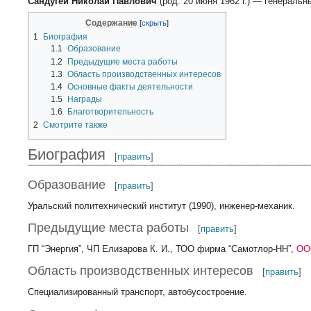
Сандугей Николай Павлович
(род. 20 июня 1962 г.) — генераль
Содержание
1
Биография
1.1
Образование
1.2
Предыдущие места работы
1.3
Область производственных интересов
1.4
Основные факты деятельности
1.5
Награды
1.6
Благотворительность
2
Смотрите также
Биография
[
править
]
Образование
[
править
]
Уральский политехнический институт (1990), инженер-механик.
Предыдущие места работы
[
править
]
ГП “Энергия”, ЧП Елизарова К. И., ТОО фирма “Самотлор-НН”,
ОО
Область производственных интересов
[
править
]
Специализированный транспорт, автобусостроение.