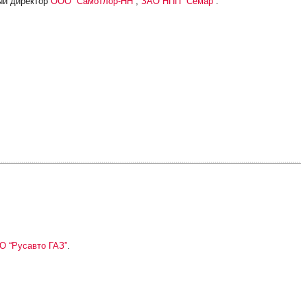
ный директор
ООО “Самотлор-НН”
,
ЗАО НПП “Семар”
.
О “Русавто ГАЗ”
.