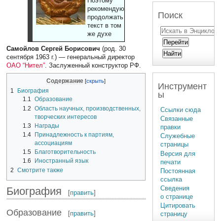
Поэтому
рекомендуют
Поиск
продолжать
текст в том
же духе
Самойлов Сергей Борисович
(род. 30
сентября 1963 г.) — генеральный директор
ОАО “Нител”
. Заслуженный конструктор РФ.
Содержание
Инструмент
1
Биография
ы
1.1
Образование
1.2
Область научных, производственных,
Ссылки сюда
творческих интересов
Связанные
1.3
Награды
правки
1.4
Принадлежность к партиям,
Служебные
ассоциациям
страницы
1.5
Благотворительность
Версия для
1.6
Иностранный язык
печати
2
Смотрите также
Постоянная
ссылка
Сведения
Биография
[
править
]
о странице
Цитировать
Образование
[
править
]
страницу