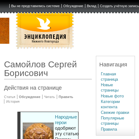
Вы не представились системе
Обсуждение
Вклад
Создать учётную запис
Самойлов Сергей
Навигация
Борисович
Главная
страница
Новые
Действия на странице
страницы
Новые фото
Статья
Обсуждение
Читать
Править
Категории
История
контента
Свежие правки
Народные
Популярные
герои
страницы
одобряют
Правила
эту статью