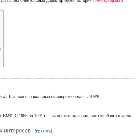
 I ранга, исполнительный директор музея истории
Нижегородского
ы
Рига), Высшие специальные офицерские классы ВМФ.
 ВМФ. С 1988 по 1991 гг. – заместитель начальника учебного отдела
х интересов
[
править
]