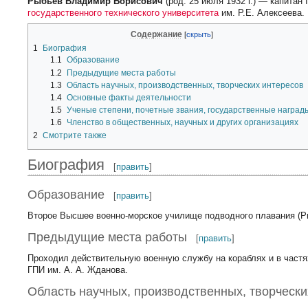
Рыбьев Владимир Борисович
(род. 25 июля 1932 г.) — капитан
государственного технического университета
им. Р.Е. Алексеева.
Содержание
1
Биография
1.1
Образование
1.2
Предыдущие места работы
1.3
Область научных, производственных, творческих интересов
1.4
Основные факты деятельности
1.5
Ученые степени, почетные звания, государственные наград
1.6
Членство в общественных, научных и других организациях
2
Смотрите также
Биография
[
править
]
Образование
[
править
]
Второе Высшее военно-морское училище подводного плавания (
Предыдущие места работы
[
править
]
Проходил действительную военную службу на кораблях и в частях
ГПИ им. А. А. Жданова.
Область научных, производственных, творчески