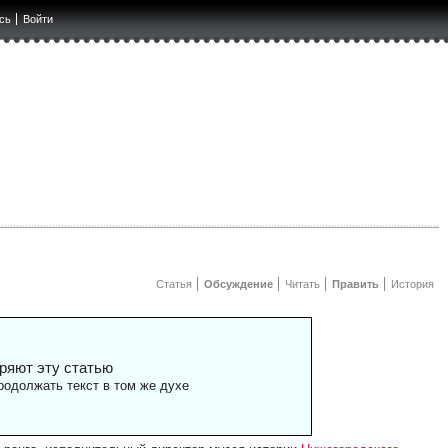
сь
Войти
Статья
Обсуждение
Читать
Править
История
ряют эту статью
одолжать текст в том же духе