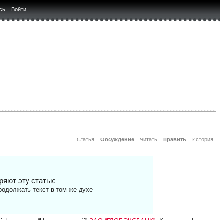
сь
Войти
Статья
Обсуждение
Читать
Править
История
ряют эту статью
одолжать текст в том же духе