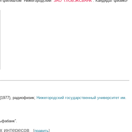
ий филиалом “Нижегородский”
ЗАО “ГЛОБЭКСБАНК”
. Кандидат физико-
(1977), радиофизик;
Нижегородский государственный университет им.
ьфабанк”.
х интересов
[
править
]