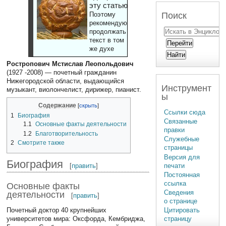
эту статью
Поиск
Поэтому
рекомендуют
продолжать
текст в том
же духе
Ростропович Мстислав Леопольдович
(1927 -2008) — почетный гражданин
Нижегородской области, выдающийся
Инструмент
музыкант, виолончелист, дирижер, пианист.
ы
Содержание
Ссылки сюда
1
Биография
Связанные
1.1
Основные факты деятельности
правки
1.2
Благотворительность
Служебные
2
Смотрите также
страницы
Версия для
Биография
печати
[
править
]
Постоянная
ссылка
Основные факты
Сведения
деятельности
[
править
]
о странице
Почетный доктор 40 крупнейших
Цитировать
университетов мира: Оксфорда, Кембриджа,
страницу