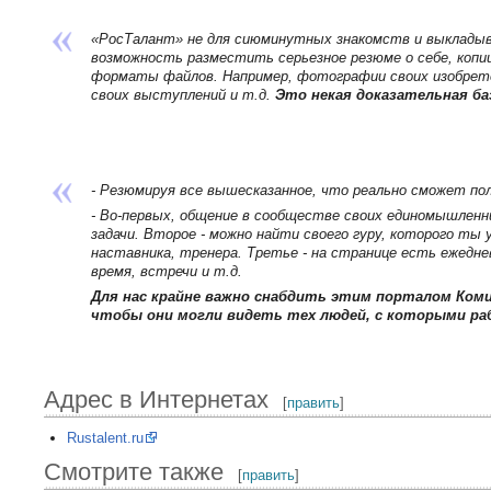
«РосТалант» не для сиюминутных знакомств и выклады
возможность разместить серьезное резюме о себе, копии
форматы файлов. Например, фотографии своих изобрете
своих выступлений и т.д.
Это некая доказательная ба
- Резюмируя все вышесказанное, что реально сможет п
- Во-первых, общение в сообществе своих единомышленни
задачи. Второе - можно найти своего гуру, которого ты
наставника, тренера. Третье - на странице есть ежедне
время, встречи и т.д.
Для нас крайне важно снабдить этим порталом Ком
чтобы они могли видеть тех людей, с которыми р
Адрес в Интернетах
[
править
]
Rustalent.ru
Смотрите также
[
править
]