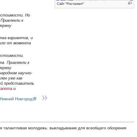
Сайт "Росталант"
бестоимости. Но
Привлекли к
держку
тва вариантов, и
ошло от момента
бестоимости.
в. Привлекли к
держку
ародном научно-
лен уже как
ый представитель
Рапота
и
 Нижний Новгород
ая талантливая молодежь: выкладывание для всеобщего обозрения