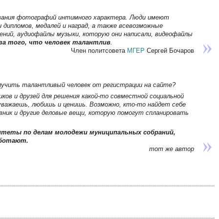
вания фотографий интимного характера. Люди имеют
 дипломов, медалей и наград, а также всевозможные
ний, аудиофайлы музыки, которую они написали, видеофайлы
за того, что человек талантлив
.
Член политсовета
МГЕР
Сергей Бочаров
олучить талантливый человек от регистрации на сайте?
ков и друзей для решения какой-то совместной социальной
 уважаешь, любишь и ценишь. Возможно, кто-то найдет себе
вник и другие деловые вещи, которую помогут спланировать
итеты по делам молодежи муниципальных собраний,
аботают.
тот же автор