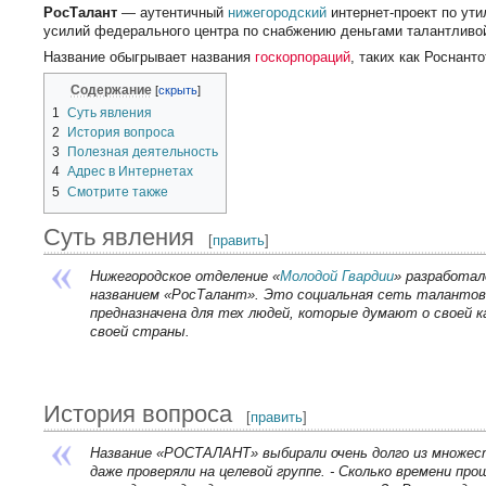
РосТалант
— аутентичный
нижегородский
интернет-проект по ут
усилий федерального центра по снабжению деньгами талантливо
Название обыгрывает названия
госкорпораций
, таких как Роснант
Содержание
1
Суть явления
2
История вопроса
3
Полезная деятельность
4
Адрес в Интернетах
5
Смотрите также
Суть явления
[
править
]
Нижегородское отделение «
Молодой Гвардии
» разработал
названием «РосТалант». Это социальная сеть талантов
предназначена для тех людей, которые думают о своей к
своей страны.
История вопроса
[
править
]
Название «РОСТАЛАНТ» выбирали очень долго из множес
даже проверяли на целевой группе. - Сколько времени пр