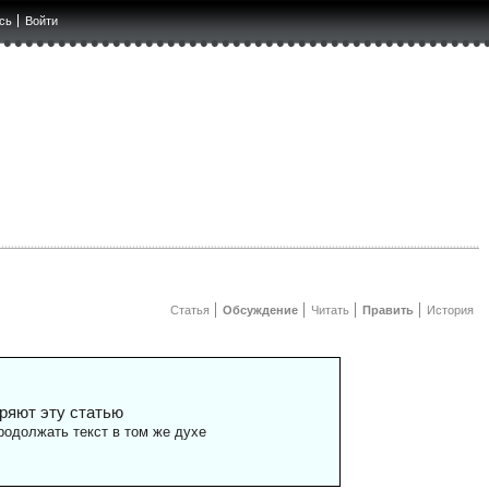
сь
Войти
Статья
Обсуждение
Читать
Править
История
ряют эту статью
одолжать текст в том же духе