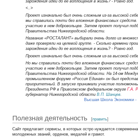
зарождения идеи до ее воплощения в жизнь? - Ровно год.
<..>
Проект изначально был очень сложным из-за высокой се
мы справились почти без вложения финансовых средств. 
участию в нем добровольцев. Затем проект получил под
Правительства Нижегородской области.
Название «РОСТАЛАНТ» выбирали очень долго из множес
даже проверяли на целевой группе. - Сколько времени пр
зарождения идеи до ее воплощения в жизнь? - Ровно год.
Проект изначально был очень сложным из-за высокой се
Но мы справились почти без вложения финансовых средст
участию в нем добровольцев. Затем проект получил под
Правительства Нижегородской области. На 14-ом Междун
промышленном форуме «Россия Единая» он был представ
приоритетный. В запуске принимали участие полномочн
Президента РФ в Приволжском федеральном округе
Г.А. 
губернатор Нижегородской области
В.П. Шанцев
.
Высшая Школа Экономики -
Полезная деятельность
[
править
]
Сайт предлагает сервисы, в которых остро нуждается современн
молодежных званий, орденов, медалей и грамот.