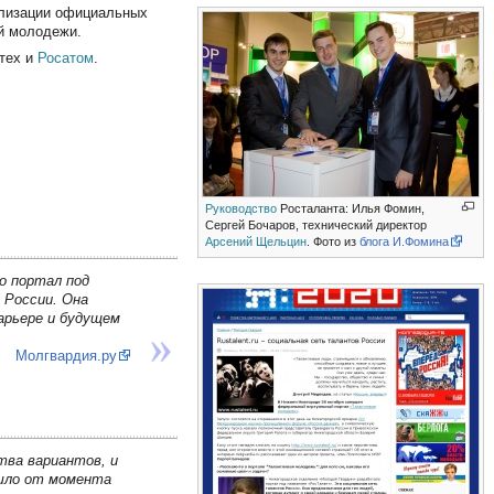
илизации официальных
й молодежи.
отех и
Росатом
.
Руководство
Росталанта: Илья Фомин,
Сергей Бочаров, технический директор
Арсений Щельцин
. Фото из
блога И.Фомина
о портал под
 России. Она
арьере и будущем
Молгвардия.ру
тва вариантов, и
ошло от момента