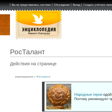
Вы не представились системе
Обсуждение
Вклад
Создать учётную запи
РосТалант
Действия на странице
(перенаправлено с «
Росталант
»)
Народные герои
одоб
Поэтому рекомендуют пр