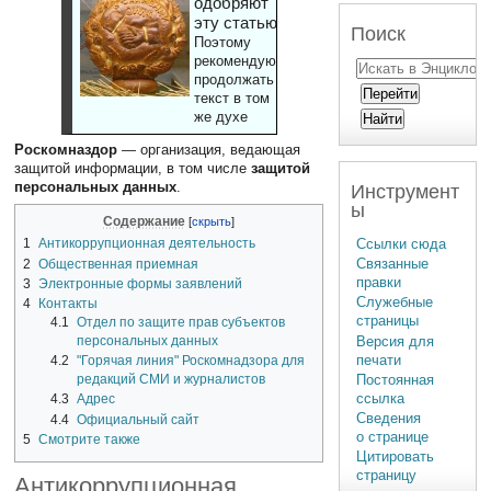
одобряют
эту статью
Поиск
Поэтому
рекомендуют
продолжать
текст в том
же духе
Роскомназдор
— организация, ведающая
защитой информации, в том числе
защитой
персональных данных
.
Инструмент
ы
Содержание
Ссылки сюда
1
Антикоррупционная деятельность
Связанные
2
Общественная приемная
правки
3
Электронные формы заявлений
Служебные
4
Контакты
страницы
4.1
Отдел по защите прав субъектов
Версия для
персональных данных
печати
4.2
"Горячая линия" Роскомнадзора для
Постоянная
редакций СМИ и журналистов
ссылка
4.3
Адрес
Сведения
4.4
Официальный сайт
о странице
5
Смотрите также
Цитировать
страницу
Антикоррупционная