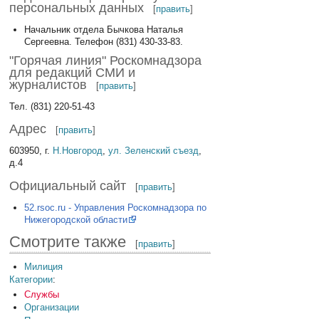
персональных данных
[
править
]
Начальник отдела Бычкова Наталья
Сергеевна. Телефон (831) 430-33-83.
"Горячая линия" Роскомнадзора
для редакций СМИ и
журналистов
[
править
]
Тел. (831) 220-51-43
Адрес
[
править
]
603950, г.
Н.Новгород
,
ул. Зеленский съезд
,
д.4
Официальный сайт
[
править
]
52.rsoc.ru - Управления Роскомнадзора по
Нижегородской области
Смотрите также
[
править
]
Милиция
Категории
:
Службы
Организации