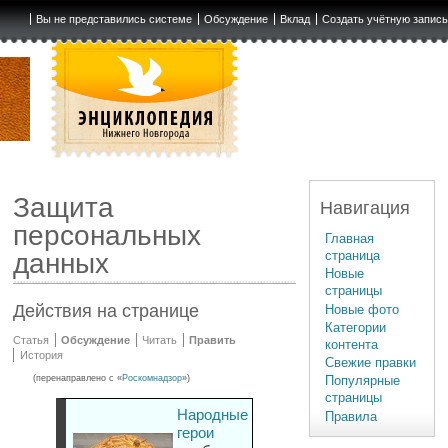
Вы не представились системе
Обсуждение
Вклад
Создать учётную запис
Защита
Навигация
персональных
Главная
страница
данных
Новые
страницы
Действия на странице
Новые фото
Категории
Статья
Обсуждение
Читать
Править
контента
История
Свежие правки
(перенаправлено с «
Роскомнадзор
»)
Популярные
страницы
Народные
Правила
герои