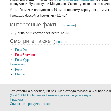
республики: Чувашскую и Мордовию. Имеет туристическое значен
Устье Гремячки находится в 16 км по правому берегу реки Чугунка
Площадь бассейна Гремячки 49,1 км².
Интересные факты
[
править
]
Длина реки составляет всего 12 км.
Смотрите также
[
править
]
Река Урга
Река Чугунка
Река Сура
Категории
:
Реки
Места
Эта страница в последний раз была отредактирована 6 января 2012
(¢) 2010 АНО Открытая Нижегородская Энциклопедия
Правила
Список авторов/участников