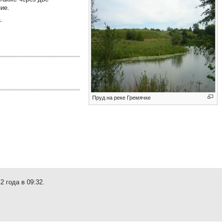
ие.
.
Пруд на реке Гремячке
 года в 09:32.