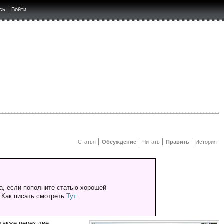
сь
Войти
Статья
Обсуждение
Читать
Править
История
а, если пополните статью хорошей
. Как писать смотреть
Тут
.
 также через две