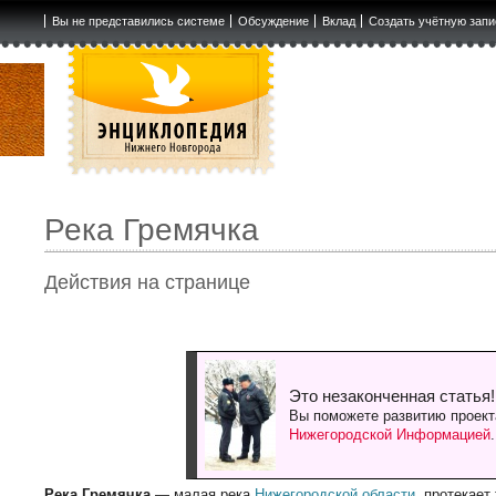
Вы не представились системе
Обсуждение
Вклад
Создать учётную запи
Река Гремячка
Действия на странице
Это незаконченная статья!
Вы поможете развитию проект
Нижегородской Информацией
Река Гремячка
— малая река
Нижегородской области
, протекает