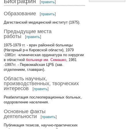
Биография
[
править
]
Образование
[
править
]
Дагестанский медицинский институт (1975).
Предыдущие места
работы
[
править
]
1975-1979 гг. - врач районной больницы
(Нагорный р-н Кировской области), 1979
-1981гг. -клиническая ординатура по хирургии
в областной
больнице им. Семашко
, 1981
-1997гг. - Первомайская ЦРБ (зав.
отделением, главврач).
Область научных,
производственных, творческих
интересов
[
править
]
Реабилитация послеоперационных больных,
оздоровление населения.
Основные факты
деятельности
[
править
]
Публикация тезисов, научно-практических