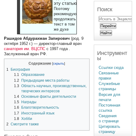
эту статью
Поиск
Поэтому
рекомендуют
продолжать
текст в том
же духе
Рашидов Абдурахман Запирович
(род. 9
октября 1952 г.) — директор-главный врач
санатория им. ВЦСПС
с 1997 года .
Инструмент
Заслуженный врач РФ.
ы
Содержание
Ссылки сюда
1
Биография
Связанные
1.1
Образование
правки
1.2
Предыдущие места работы
Служебные
1.3
Область научных, производственных,
страницы
творческих интересов
Версия для
1.4
Основные факты деятельности
печати
1.5
Награды
Постоянная
1.6
Благотворительность
ссылка
1.7
Иностранный язык
Сведения
1.8
Хобби
о странице
2
Смотрите также
Цитировать
страницу