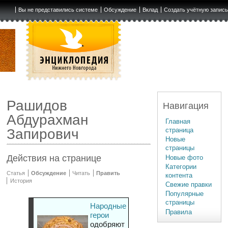
Вы не представились системе
Обсуждение
Вклад
Создать учётную запис
Рашидов
Навигация
Абдурахман
Главная
страница
Запирович
Новые
страницы
Действия на странице
Новые фото
Категории
Статья
Обсуждение
Читать
Править
контента
История
Свежие правки
Популярные
страницы
Народные
Правила
герои
одобряют