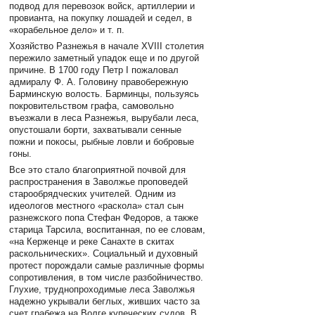
подвод для перевозок войск, артиллерии и
провианта, на покупку лошадей и седел, в
«корабельное дело» и т. п.
Хозяйство Разнежья в начале XVIII столетия
пережило заметный упадок еще и по другой
причине. В 1700 году Петр I пожаловал
адмиралу Ф. А. Головину правобережную
Барминскую волость. Барминцы, пользуясь
покровительством графа, самовольно
въезжали в леса Разнежья, вырубали леса,
опустошали борти, захватывали сенные
пожни и покосы, рыбные ловли и бобровые
гоны.
Все это стало благоприятной почвой для
распространения в Заволжье проповедей
старообрядческих учителей. Одним из
идеологов местного «раскола» стал сын
разнежского попа Стефан Федоров, а также
старица Тарсила, воспитанная, по ее словам,
«на Керженце и реке Санахте в скитах
раскольнических». Социальный и духовный
протест порождали самые различные формы
сопротивления, в том числе разбойничество.
Глухие, труднопроходимые леса Заволжья
надежно укрывали беглых, живших часто за
счет грабежа на Волге купеческих судов. В