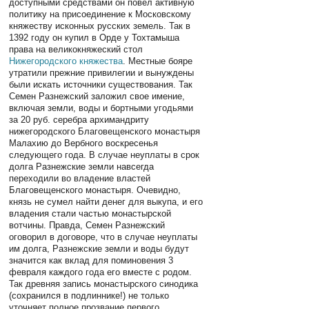
доступными средствами он повел активную
политику на присоединение к Московскому
княжеству исконных русских земель. Так в
1392 году он купил в Орде у Тохтамыша
права на великокняжеский стол
Нижегородского княжества
. Местные бояре
утратили прежние привилегии и вынуждены
были искать источники существования. Так
Семен Разнежский заложил свое имение,
включая земли, воды и бортными угодьями
за 20 руб. серебра архимандриту
нижегородского Благовещенского монастыря
Малахию до Вербного воскресенья
следующего года. В случае неуплаты в срок
долга Разнежские земли навсегда
переходили во владение властей
Благовещенского монастыря. Очевидно,
князь не сумел найти денег для выкупа, и его
владения стали частью монастырской
вотчины. Правда, Семен Разнежский
оговорил в договоре, что в случае неуплаты
им долга, Разнежские земли и воды будут
значится как вклад для поминовения 3
февраля каждого года его вместе с родом.
Так древняя запись монастырского синодика
(сохранился в подлиннике!) не только
уточняет полное прозвание первого