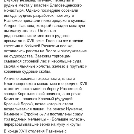
Внукову незамедлительно перекупить
рудные места у властей Благовещенского
монастыря. Однако последние осознали
выгоды рудных разработок, поэтому в
Разнежье прислали нижегородского кузнеца
Андрея Павлова, который наладил местную
выплавку железа. Он и стал
родоначальником местного рудного
промысла в XVII веке. Главным же в жизни
крестьян и бобылей Разнежья все же
оставались работы на Волге и обслуживание
ее судоходства. Заезжим торговцам
сбывался строевой лес и небольшие суда,
смола и льняные холсты, железо в прутьях и
кованные судовые скобы.
Активно осваивая окрестности, власти
Благовещенского монастыря в середине XVII
столетия поставили на берегу Разнежской
заводи Коротыгинский починок, а на речке
Каменке - починок Красный (будущий
Красный Борок), возле которых стали
возделываться пашни. На речках Нужемке,
Каменке и Стройке были поставлены сразу
три водяных мельницы - «Большие колеса»,
перерабатывавшие зерно на муку и крупы.
В конце XVII столетия Разнежье с