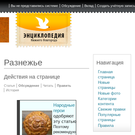
Вы не представились системе
Обсуждение
Вклад
Создать учётную запис
Разнежье
Навигация
Главная
Действия на странице
страница
Новые
Статья
Обсуждение
Читать
Править
страницы
История
Новые фото
Категории
контента
Народные
Свежие правки
герои
Популярные
одобряют
страницы
эту статью
Правила
Поэтому
рекомендуют