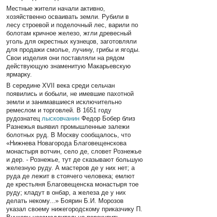
Местные жители начали активно,
хозяйственно осваивать земли. Рубили в
лесу строевой и поделочный лес, варили по
болотам кричное железо, жгли древесный
уголь для окрестных кузнецов, заготовляли
для продажи смолье, лучину, грибы и ягоды.
Свои изделия они поставляли на рядом
действующую знаменитую Макарьевскую
ярмарку.
В середине XVII века среди сельчан
появились и бобыли, не имевшие пахотной
земли и занимавшиеся исключительно
ремеслом и торговлей. В 1651 году
рудознатец
лысковчанин
Федор Бобер близ
Разнежья выявил промышленные залежи
болотных руд. В Москву сообщалось, что
«Нижнева Новагорода Благовещенскова
монастыря вотчин, село де, словет Рознежье
и дер. - Рознежье, тут де сказывают большую
железную руду. А мастеров де у них нет; а
руда де лежит в стоячего человека; емлют
де крестьяня Благовещенска монастыря тое
руду; кладут в онбар, а железа де у них
делать некому...» Боярин Б.И. Морозов
указал своему нижегородскому приказчику П.