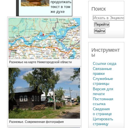
продолжать
текст в том
Поиск
же духе
Инструмент
ы
Разнежье на карте Нижегородской области
Ссылки сюда
Связанные
правки
Служебные
страницы
Версия для
печати
Постоянная
ссылка
Сведения
о странице
Цитировать
Разнежье. Современная фотография
страницу