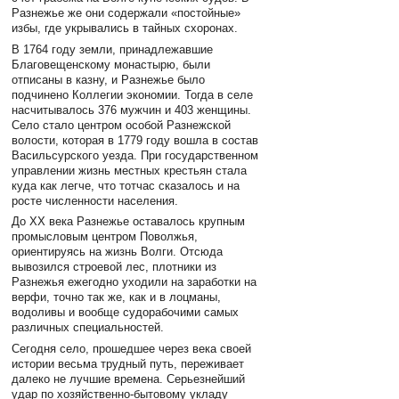
Разнежье же они содержали «постойные»
избы, где укрывались в тайных схоронах.
В 1764 году земли, принадлежавшие
Благовещенскому монастырю, были
отписаны в казну, и Разнежье было
подчинено Коллегии экономии. Тогда в селе
насчитывалось 376 мужчин и 403 женщины.
Село стало центром особой Разнежской
волости, которая в 1779 году вошла в состав
Васильсурского уезда. При государственном
управлении жизнь местных крестьян стала
куда как легче, что тотчас сказалось и на
росте численности населения.
До XX века Разнежье оставалось крупным
промысловым центром Поволжья,
ориентируясь на жизнь Волги. Отсюда
вывозился строевой лес, плотники из
Разнежья ежегодно уходили на заработки на
верфи, точно так же, как и в лоцманы,
водоливы и вообще судорабочими самых
различных специальностей.
Сегодня село, прошедшее через века своей
истории весьма трудный путь, переживает
далеко не лучшие времена. Серьезнейший
удар по хозяйственно-бытовому укладу