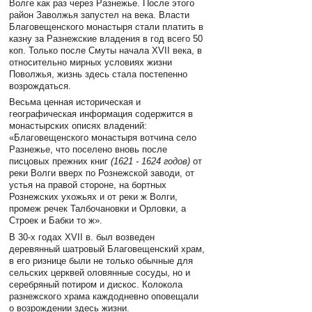
Волге как раз через Разнежье. После этого
район Заволжья запустел на века. Власти
Благовещенского монастыря стали платить в
казну за Разнежские владения в год всего 50
коп. Только после Смуты начала XVII века, в
относительно мирных условиях жизни
Поволжья, жизнь здесь стала постепенно
возрождаться.
Весьма ценная историческая и
географическая информация содержится в
монастырских описях владений:
«Благовещенского монастыря вотчина село
Разнежье, что поселено вновь после
писцовых прежних книг
(1621 - 1624 годов)
от
реки Волги вверх по Рознежской заводи, от
устья на правой стороне, на бортных
Рознежских ухожьях и от реки ж Волги,
промеж речек Талбочановки и Орловки, а
Строек и Бабки то ж».
В 30-х годах XVII в. был возведен
деревянный шатровый Благовещенский храм,
в его ризнице были не только обычные для
сельских церквей оловянные сосуды, но и
серебряный потиром и дискос. Колокола
разнежского храма каждодневно оповещали
о возрождении здесь жизни.