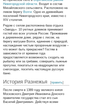
Нижегородской области
. Входит в состав
Михайловского сельсовета. Расположено на
левом берегу
Волги
. Одно из древнейших
поселений Нижегородского края, известно с
XIV столетия.
Рядом с селом расположена база отдыха
«Заводь». 10 уютных домиков принимают
гостей изо всех уголков России. Проживание
в деревянном доме, рядом с лесом, на
берегу матушки Волги, единение с природой,
наслаждение чистым прозрачным воздухом –
что может быть прекраснее? Гостям в
зависимости от времени года
предоставляется возможность сходить на
рыбалку или за грибами, совершить лыжные
прогулки, покататься на квадроциклах или
снегоходах, посетить настоящую русскую
баню.
История Разнежья
[
править
]
После смерти в 1389 году великого князя
Московского Дмитрия Ивановича Донского
правителем государства стал его сын
Василий Дмитриевич. Действуя всеми