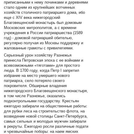
приписанными к нему починками и деревнями
стало одним из крупнейших вотчинных
хозяйств столичного патриаршего дома, ибо
еще с XIV века нижегородский
Благовещенский монастырь был домовым
Московских митрополитов, а с времени
учреждения в России патриаршества (1589
год) - домовой патриаршей обителью,
регулярно получая из Москвы поддержку и
жалованные грамоты с привилегиями.
Серьезный урон хозяйству Разнежья
принесла Петровская эпоха с ее войнами и
всевозможными «тяготами» для простого
люда. В 1700 году, когда Петр I запретил
избрание на место умершего нового
патриарха, село потеряло своего
покровителя. Обширные владения
нижегородского Благовещенского монастыря,
в том числе Разнежье, оказались
подконтрольными государству. Крестьян
ежегодно забирали на общественные работы:
для рубки леса на строительство флота, на
возведение новой столицы Санкт-Петербурга,
самых сильных и молодых мужчин забирали
в рекруты. Ежегодно росли различные подати
и чрезвычайные поборы: на наем ямских