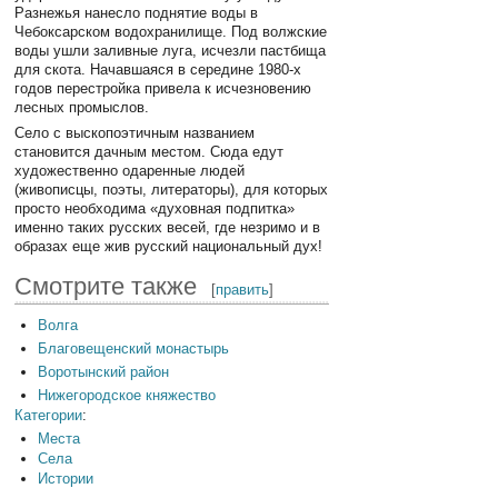
Разнежья нанесло поднятие воды в
Чебоксарском водохранилище. Под волжские
воды ушли заливные луга, исчезли пастбища
для скота. Начавшаяся в середине 1980-х
годов перестройка привела к исчезновению
лесных промыслов.
Село с выскопоэтичным названием
становится дачным местом. Сюда едут
художественно одаренные людей
(живописцы, поэты, литераторы), для которых
просто необходима «духовная подпитка»
именно таких русских весей, где незримо и в
образах еще жив русский национальный дух!
Смотрите также
[
править
]
Волга
Благовещенский монастырь
Воротынский район
Нижегородское княжество
Категории
:
Места
Села
Истории