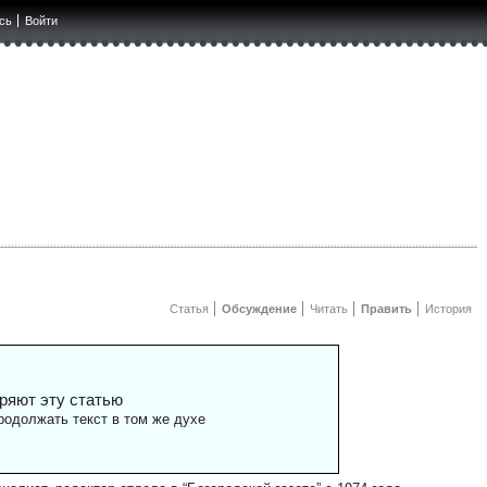
сь
Войти
Статья
Обсуждение
Читать
Править
История
ряют эту статью
одолжать текст в том же духе