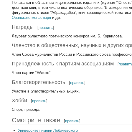
Печатался в областных и центральных изданиях (журнал “Юность”,
десятков книг, в том числе поэтических сборников “В измерении 
фигуральных стихов “Абракадабра”, книг краеведческой тематики 
Оранского монастыря
и др.
Награды
[
править
]
Лауреат областного поэтического конкурса им. Б. Корнилова.
Членство в общественных, научных и других ор
Член Союза журналистов России и Российского союза профессио
Принадлежность к партиям ассоциациям
[
правит
Член партии “Яблоко”.
Благотворительность
[
править
]
Участие в благотворительных акциях.
Хобби
[
править
]
Спорт, природа.
Смотрите также
[
править
]
Университет имени Лобачевского