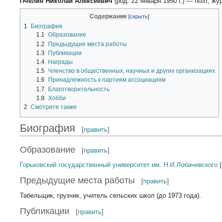
Пчелин Николай Алексеевич
(род. 22 января 1950 г.) — поэт, жу
Содержание
1
Биография
1.1
Образование
1.2
Предыдущие места работы
1.3
Публикации
1.4
Награды
1.5
Членство в общественных, научных и других организациях
1.6
Принадлежность к партиям ассоциациям
1.7
Благотворительность
1.8
Хобби
2
Смотрите также
Биография
[
править
]
Образование
[
править
]
Горьковский государственный университет им. Н.И.Лобачевского
(
Предыдущие места работы
[
править
]
Табельщик, грузчик, учитель сельских школ (до 1973 года).
Публикации
[
править
]