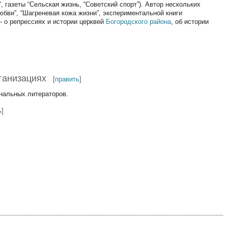
 газеты “Сельская жизнь, “Советский спорт”). Автор нескольких
любви”, “Шагреневая кожа жизни”, экспериментальной книги
- о репрессиях и истории церквей
Богородского района
, об истории
ганизациях
[
править
]
нальных литераторов.
ь
]