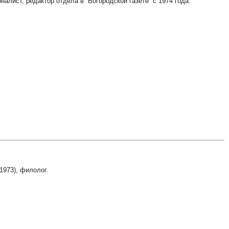
рналист, редактор отдела в “Богородской газете” с 1974 года.
1973), филолог.