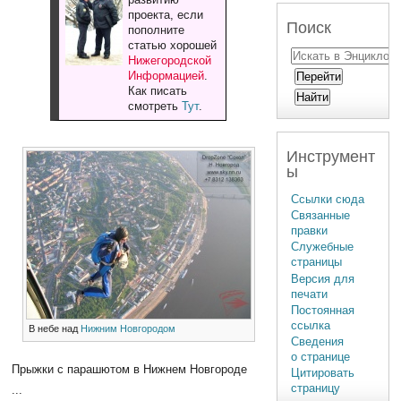
проекта, если
Поиск
пополните
статью хорошей
Нижегородской
Информацией
.
Как писать
смотреть
Тут
.
Инструмент
ы
Ссылки сюда
Связанные
правки
Служебные
страницы
Версия для
печати
Постоянная
ссылка
В небе над
Нижним Новгородом
Сведения
о странице
Прыжки с парашютом в Нижнем Новгороде
Цитировать
страницу
...