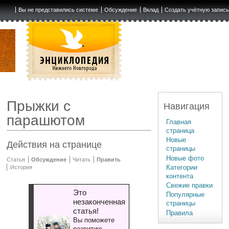
Вы не представились системе
Обсуждение
Вклад
Создать учётную запис
Прыжки с
Навигация
парашютом
Главная
страница
Новые
Действия на странице
страницы
Новые фото
Статья
Обсуждение
Читать
Править
Категории
История
контента
Свежие правки
Это
Популярные
незаконченная
страницы
статья!
Правила
Вы поможете
развитию