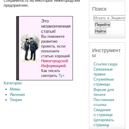
Сохранилость на некоторых нижегородских
предприятиях.
Поиск
Это
незаконченная
статья!
Вы поможете
развитию
проекта, если
Инструмент
пополните
ы
статью хорошей
Нижегородской
Ссылки сюда
Информацией
.
Связанные
Как писать
правки
смотреть
Тут
.
Служебные
Категории
:
страницы
Мемы
Версия для
Явления
печати
Теории
Постоянная
ссылка
Сведения
о странице
Цитировать
страницу