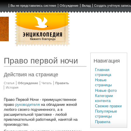
Вы не представились системе
Обсуждение
Вклад
Создать учётную запис
Право первой ночи
Навигация
Главная
Действия на странице
страница
Новые
Статья
Обсуждение
Читать
Править
страницы
История
Новые фото
Категории
Право Первой Ночи - преимущественное
контента
право
руководителя
на обладание женой
Свежие правки
любого своего подчиненного, а в
Популярные
расширительной трактовке - любой
страницы
привлекательной работницей, нанятой на
Правила
производство.