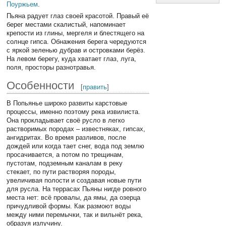
Поуржьем
.
Пьяна радует глаз своей красотой. Правый её
берег местами скалистый, напоминает
крепости из глины, мергеля и блестящего на
солнце гипса. Обнажения берега чередуются
с яркой зеленью дубрав и островками берёз.
На левом берегу, куда хватает глаз, луга,
поля, просторы разнотравья.
Особенности
[
править
]
В Попьянье широко развиты карстовые
процессы, именно поэтому река извилиста.
Она прокладывает своё русло в легко
растворимых породах – известняках, гипсах,
ангидритах. Во время разливов, после
дождей или когда тает снег, вода под землю
просачивается, а потом по трещинам,
пустотам, подземным каналам в реку
стекает, по пути растворяя породы,
увеличивая полости и создавая новые пути
для русла. На террасах Пьяны нигде ровного
места нет: всё провалы, да ямы, да озерца
причудливой формы. Как размоют воды
между ними перемычки, так и вильнёт река,
образуя излучину.