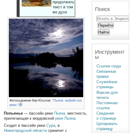
продолжать
текст в том
Поиск
же духе
Инструмент
ы
Ссылки сюда
Связанные
правки
Служебные
страницы
Версия для
печати
Фотохудожник Кир Юсупов.
"Пьяна: зыбкий сон
Постоянная
реки."
ссылка
Сведения
Попьянье
— бассейн реки
Пьяна
, местность,
о странице
прилегающая к мордовской
реке Пьяна
.
Цитировать
Сходит в бассейн реки
Сура
, в
страницу
Нижегородской области
граничит с