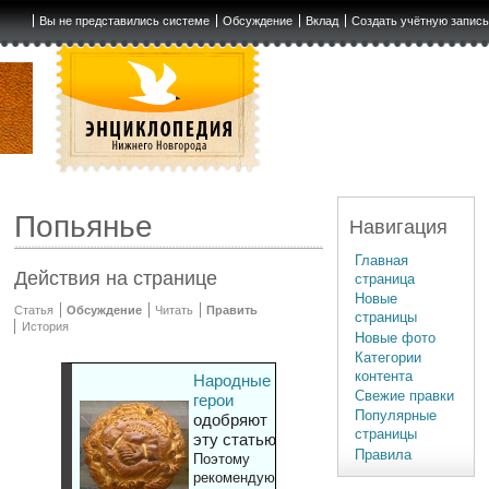
Вы не представились системе
Обсуждение
Вклад
Создать учётную запис
Попьянье
Навигация
Главная
Действия на странице
страница
Новые
Статья
Обсуждение
Читать
Править
страницы
История
Новые фото
Категории
контента
Народные
Свежие правки
герои
Популярные
одобряют
страницы
эту статью
Правила
Поэтому
рекомендуют