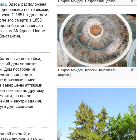
Покров-Майдан. Покровская церковь.
вых
. Здесь расположена
, дворовыми постройками,
 века. С 1851 года селом
ле его смерти в 1855
здела братья начинают
ровском Майдане. После
Константин.
йственные постройки,
дский дом является
. Дом построен из
Покров-Майдан. Фрески Покровской
положенной рядом
церкви.)
ые фризовые пояса:
в завершены аттиками
л немного по-другому.
ичники, но после
ения и внутри здания.
уга для создания
одной средой, с
татки прудов и дамбы,