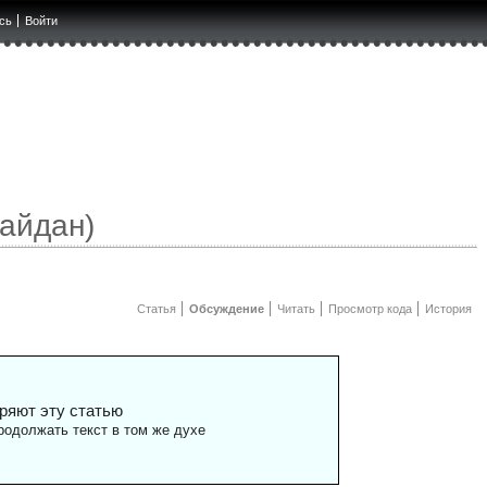
сь
Войти
айдан)
Статья
Обсуждение
Читать
Просмотр кода
История
ряют эту статью
одолжать текст в том же духе