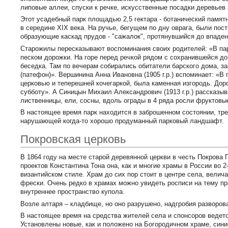
липовые аллеи, спуски к речке, искусственные посадки деревьев 
Этот усадебный парк площадью 2,5 гектара - ботанический памят
в середине XIX века. На ручье, бегущем по дну оврага, были пос
образующие каскад прудов - "сажалок", протянувшийся до впадени
Старожилы пересказывают воспоминания своих родителей: «В па
песком дорожки. На горе перед речкой рядом с сохранившейся до
беседка. Там по вечерам собирались обитатели барского дома, з
(патефон)». Вершинина Анна Ивановна (1905 г.р.) вспоминает: «В
церковью и теперешней кочегаркой, была каменная изгородь. До
субботу». А Синицын Михаил Александрович (1913 г.р.) рассказыв
лиственницы, ели, сосны, вдоль ограды в 4 ряда росли фруктовы
В настоящее время парк находится в заброшенном состоянии, тре
нарушающей когда-то хорошо продуманный парковый ландшафт.
Покровская церковь
В 1864 году на месте старой деревянной церкви в честь Покрова
проектов Константина Тона она, как и многие храмы в России во 
византийском стиле. Храм до сих пор стоит в центре села, вели
фрески. Очень редко в храмах можно увидеть росписи на тему п
внутреннее пространство купола.
Возле алтаря – кладбище, но оно разрушено, надгробия разворов
В настоящее время на средства жителей села и спонсоров ведетс
Установлены новые, как и положено на Богородичном храме, сини