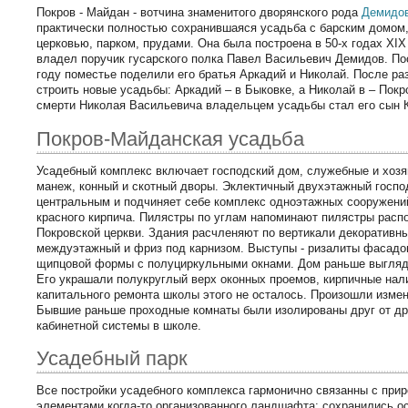
Покров - Майдан - вотчина знаменитого дворянского рода
Демидо
практически полностью сохранившаяся усадьба с барским домом
церковью, парком, прудами. Она была построена в 50-х годах XIX
владел поручик гусарского полка Павел Васильевич Демидов. Пос
году поместье поделили его братья Аркадий и Николай. После ра
строить новые усадьбы: Аркадий – в Быковке, а Николай в – Пок
смерти Николая Васильевича владельцем усадьбы стал его сын 
Покров-Майданская усадьба
Усадебный комплекс включает господский дом, служебные и хозя
манеж, конный и скотный дворы. Эклектичный двухэтажный госпо
центральным и подчиняет себе комплекс одноэтажных сооружений
красного кирпича. Пилястры по углам напоминают пилястры рас
Покровской церкви. Здания расчленяют по вертикали декоративн
междуэтажный и фриз под карнизом. Выступы - ризалиты фасадо
щипцовой формы с полуциркульными окнами. Дом раньше выгляде
Его украшали полукруглый верх оконных проемов, кирпичные нал
капитального ремонта школы этого не осталось. Произошли измен
Бывшие раньше проходные комнаты были изолированы друг от др
кабинетной системы в школе.
Усадебный парк
Все постройки усадебного комплекса гармонично связанны с прир
элементами когда-то организованного ландшафта: сохранились ос