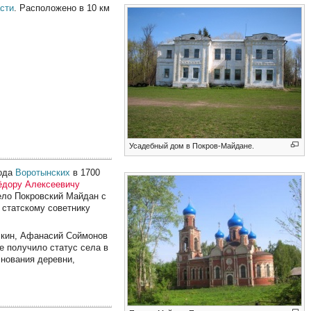
сти
. Расположено в 10 км
Усадебный дом в Покров-Майдане.
рода
Воротынских
в 1700
ёдору Алексеевичу
ело Покровский Майдан с
 статскому советнику
лкин, Афанасий Соймонов
е получило статус села в
основания деревни,