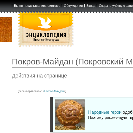
Вы не представились системе
Обсуждение
Вклад
Создать учётную запи
Покров-Майдан (Покровский М
Действия на странице
(перенаправлено с «
Покров-Майдан
»)
Народные герои
одоб
Поэтому рекомендуют пр