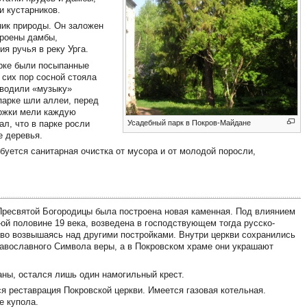
и кустарников.
ник природы. Он заложен
троены дамбы,
я ручья в реку Урга.
рке были посыпанные
 сих пор сосной стояла
аводили «музыку»
 парке шли аллеи, перед
рожки мели каждую
ал, что в парке росли
Усадебный парк в Покров-Майдане
е деревья.
буется санитарная очистка от мусора и от молодой поросли,
 Пресвятой Богородицы была построена новая каменная. Под влиянием
2-ой половине 19 века, возведена в господствующем тогда русско-
чаво возвышаясь над другими постройками. Внутри церкви сохранились
равославного Символа веры, а в Покровском храме они украшают
аны, остался лишь один намогильный крест.
я реставрация Покровской церкви. Имеется газовая котельная.
е купола.