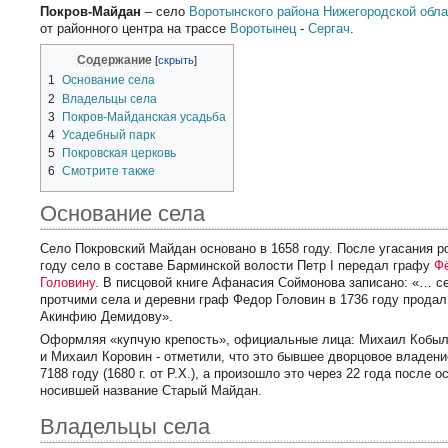
Покров-Майдан
– село
Воротынского района
Нижегородской обла
от районного центра на трассе
Воротынец
-
Сергач
.
Содержание
1
Основание села
2
Владельцы села
3
Покров-Майданская усадьба
4
Усадебный парк
5
Покровская церковь
6
Смотрите также
Основание села
Село Покровский Майдан основано в 1658 году. После угасания 
году село в составе Барминской волости Петр I передал графу
Ф
Головину
. В писцовой книге Афанасия Соймонова записано: «… с
протчими села и деревни граф Федор Головин в 1736 году продал
Акинфию Демидову».
Оформляя «купчую крепость», официальные лица: Михаил Кобы
и Михаил Коровин - отметили, что это бывшее дворцовое владени
7188 году (1680 г. от Р.Х.), а произошло это через 22 года после 
носившей название Старый Майдан.
Владельцы села